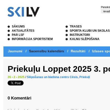
Pieteik
SĀKUMS
TRASES
AKTUALITĀTES
SPORTA KLUBI UN SKOLAS
PAR LSF
INSTRUKTORI
INFORMĀCIJA SPORTISTIEM
KALNU SLĒPOŠANA
Jaunumi
/
Sacensību kalendārs
/
Rezultāti
/
Izlases spo
Priekuļu Loppet 2025 3. 
26 • 2 • 2025
/
Slēpošanas un biatlona centrs Cēsis, Priekuļi
0 Komentāri