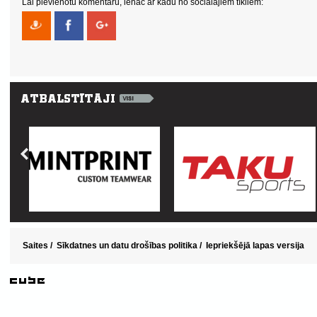
Lai pievienotu komentāru, ienāc ar kādu no sociālajiem tīkliem:
Saites
/
Sīkdatnes un datu drošības politika
/
Iepriekšējā lapas versija