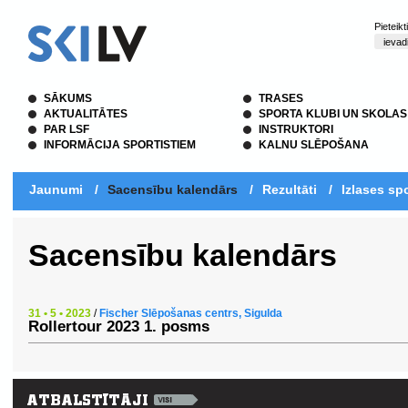
Pieteik
SĀKUMS
TRASES
AKTUALITĀTES
SPORTA KLUBI UN SKOLAS
PAR LSF
INSTRUKTORI
INFORMĀCIJA SPORTISTIEM
KALNU SLĒPOŠANA
Jaunumi
/
Sacensību kalendārs
/
Rezultāti
/
Izlases spo
Sacensību kalendārs
31 • 5 • 2023
/
Fischer Slēpošanas centrs, Sigulda
Rollertour 2023 1. posms