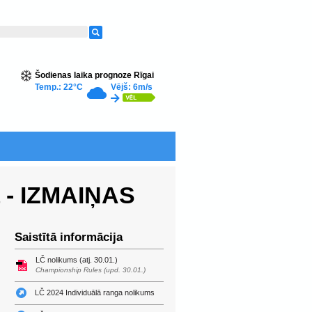
Šodienas laika prognoze Rīgai
Temp.: 22°C
Vējš: 6m/s
a - IZMAIŅAS
Saistītā informācija
LČ nolikums (atj. 30.01.)
Championship Rules (upd. 30.01.)
LČ 2024 Individuālā ranga nolikums