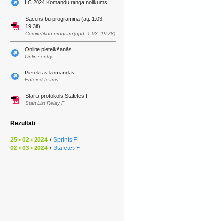
LČ 2024 Komandu ranga nolikums
Sacensību programma (atj. 1.03.
19:38)
Competition program (upd. 1.03. 19:38)
Online pieteikšanās
Online entry
Pieteiktās komandas
Entered teams
Starta protokols Stafetes F
Start List Relay F
Rezultāti
25 • 02 • 2024
/
Sprints F
02 • 03 • 2024
/
Stafetes F