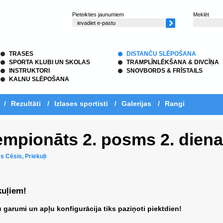
Pieteikties jaunumiem
Meklēt
TRASES
DISTANČU SLĒPOŠANA
SPORTA KLUBI UN SKOLAS
TRAMPLĪNLĒKŠANA & DIVCĪŅA
INSTRUKTORI
SNOVBORDS & FRĪSTAILS
KALNU SLĒPOŠANA
/
Rezultāti
/
Izlases sportisti
/
Galerijas
/
Rangi
Čempionāts 2. posms 2. dien
s Cēsis, Priekuļi
kuļiem!
u garumi un apļu konfigurācija tiks paziņoti piektdien!