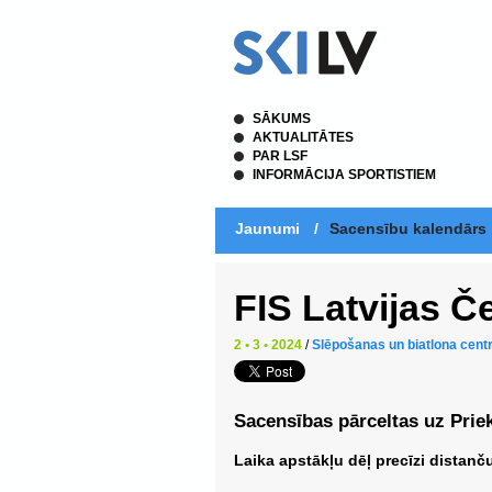
SĀKUMS
AKTUALITĀTES
PAR LSF
INFORMĀCIJA SPORTISTIEM
Jaunumi
/
Sacensību kalendārs
FIS Latvijas 
2 • 3 • 2024
/
Slēpošanas un biatlona centr
Sacensības pārceltas uz Prie
Laika apstākļu dēļ precīzi distanč