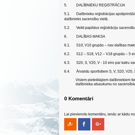
5.
DALĪBNIEKU REĢISTRĀCIJA
5.1.
Dalībnieku reģistrācijas apstiprinā
dalībnieks sacensību vietā.
5.2.
Veikt papildus reģistrāciju sacensīb
6.
DALĪBAS MAKSA
6.1.
S10, V10 grupās – nav dalības mak
6.2.
S12 – S18, V12 – V18 grupās – 5 eir
6.3.
S20, S, V20, V - 10 eiro par katru sa
6.4.
Ārvalstu sportistiem S, V, S20, V20,
Visiem pieteiktajiem dalībniekiem ti
dalībnieka atsaukumu no sacensībām 
0 Komentāri
Lai pievienotu komentāru, ienāc ar kādu no 