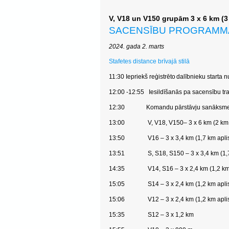
V, V18 un V150 grupām 3 x 6 km (3 
SACENSĪBU PROGRAMM
2024. gada 2. marts
Stafetes distance brīvajā stilā
11:30 Iepriekš
reģistrēto
dalībnieku
starta
n
12:00
-
12:55 Iesildīšanās pa sacensību tra
12:30 Komandu pārstāvju sanāksm
13:00 V, V18, V150– 3 x 6 km (2 km a
13:50 V16 – 3 x 3,4 km (1,7 km aplis
13:51 S, S18, S150 – 3 x 3,4 km (1,7 
14:35 V14, S16 – 3 x 2,4 km (1,2 km a
15:05 S14 – 3 x 2,4 km (1,2 km aplis
15:06 V12 – 3 x 2,4 km (1,2 km aplis
15:35 S12 – 3 x 1,2 km