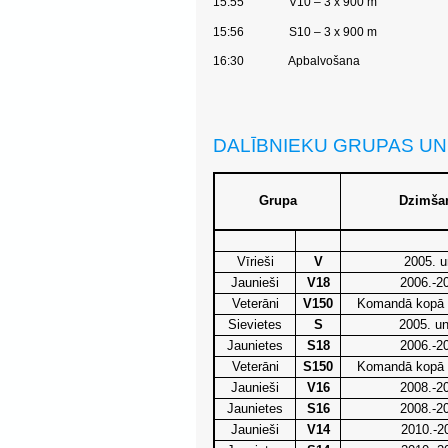
15:55 V10 – 3 x 900 m
15:56 S10 – 3 x 900 m
16:30
Apbalvošana
DALĪBNIEKU GRUPAS UN
Grupa
Dzimša
Vīrieši
V
2005. u
Jaunieši
V18
2006.-2
Veterāni
V150
Komandā kopā 
Sievietes
S
2005. u
Jaunietes
S18
2006.-2
Veterāni
S150
Komandā kopā 
Jaunieši
V16
2008.-2
Jaunietes
S16
2008.-2
Jaunieši
V14
2010.-2