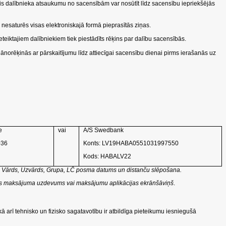
s dalībnieka atsaukumu no sacensībām var nosūtīt līdz sacensību iepriekšējās
 nesaturēs visas elektroniskajā formā pieprasītās ziņas.
eiktajiem dalībniekiem tiek piestādīts rēķins par dalību sacensībās.
jānorēķinās ar pārskaitījumu līdz attiecīgai sacensību dienai pirms ierašanās uz
e
vai
A/S Swedbank
036
Konts: LV19HABA0551031997550
Kods: HABALV22
Vārds, Uzvārds, Grupa, LČ posma datums un distanču slēpošana.
ukāts maksājuma uzdevums vai maksājumu aplikācijas ekrānšāviņš
.
kā arī tehnisko un fizisko sagatavotību ir atbildīga pieteikumu iesniegušā