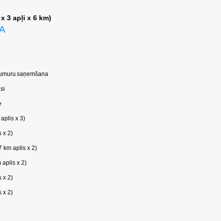
x 3 apļi x 6 km)
A
umuru
saņemšana
si
e
plis x 3)
 x 2)
km aplis x 2)
plis x 2)
 x 2)
 x 2)