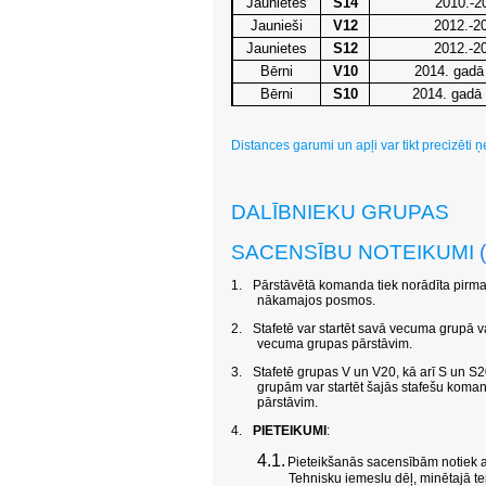
Jaunietes
S14
2010.-2
Jaunieši
V12
2012.-2
Jaunietes
S12
2012.-2
Bērni
V10
2014. gadā 
Bērni
S10
2014. gadā 
Distances garumi un apļi var tikt precizēti
DALĪBNIEKU GRUPAS
SACENSĪBU NOTEIKUMI
1.
Pārstāvētā komanda tiek norādīta pirmaj
nākamajos posmos.
2.
Stafetē var startēt savā vecuma grupā 
vecuma grupas pārstāvim.
3.
Stafetē grupas V un V20, kā arī S un S
grupām var startēt šajās stafešu koma
pārstāvim.
4.
PIETEIKUMI
:
4.1.
Pieteikšanās sacensībām notiek ar
Tehnisku iemeslu dēļ, minētajā te