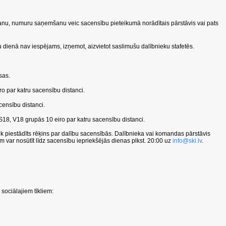
šanu, numuru saņemšanu veic sacensību pieteikumā norādītais pārstāvis vai pats
u dienā nav iespējams, izņemot, aizvietot saslimušu dalībnieku stafetēs.
sas.
o par katru sacensību distanci.
censību distanci.
 S18, V18 grupās 10 eiro par katru sacensību distanci.
ek piestādīts rēķins par dalību sacensībās. Dalībnieka vai komandas pārstāvis
var nosūtīt līdz sacensību iepriekšējās dienas plkst. 20:00 uz
info@ski.lv
.
sociālajiem tīkliem: