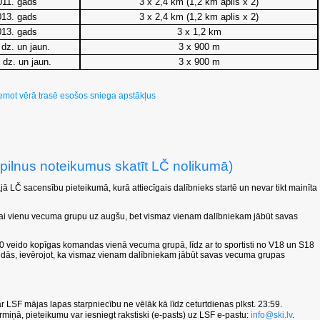
011. gads
3 x 2,4 km (1,2 km aplis x 2)
013. gads
3 x 2,4 km (1,2 km aplis x 2)
013. gads
3 x 1,2 km
dz. un jaun.
3 x 900 m
dz. un jaun.
3 x 900 m
 ņemot vērā trasē esošos sniega apstākļus
(pilnus noteikumus skatīt LČ nolikumā)
ā LČ sacensību pieteikumā, kurā attiecīgais dalībnieks startē un nevar tikt mainīta
vai vienu vecuma grupu uz augšu, bet vismaz vienam dalībniekam jābūt savas
20 veido kopīgas komandas vienā vecuma grupā, līdz ar to sportisti no V18 un S18
ndās, ievērojot, ka vismaz vienam dalībniekam jābūt savas vecuma grupas
 LSF mājas lapas starpniecību ne vēlāk kā līdz ceturtdienas plkst. 23:59.
rmiņā, pieteikumu var iesniegt rakstiski (e-pasts) uz LSF e-pastu:
info@ski.lv
.