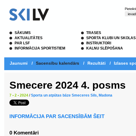
Pieteik
SĀKUMS
TRASES
AKTUALITĀTES
SPORTA KLUBI UN SKOLAS
PAR LSF
INSTRUKTORI
INFORMĀCIJA SPORTISTIEM
KALNU SLĒPOŠANA
Jaunumi
/
Sacensību kalendārs
/
Rezultāti
/
Izlases spo
Smecere 2024 4. posms
7 • 2 • 2024
/
Sporta un atpūtas bāze Smeceres Sils, Madona
INFORMĀCIJA PAR SACENSĪBĀM ŠEIT
0 Komentāri