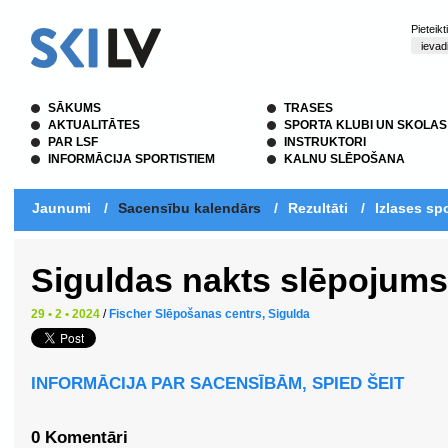
Pieteik
SĀKUMS
TRASES
AKTUALITĀTES
SPORTA KLUBI UN SKOLAS
PAR LSF
INSTRUKTORI
INFORMĀCIJA SPORTISTIEM
KALNU SLĒPOŠANA
Jaunumi
/
Sacensību kalendārs
/
Rezultāti
/
Izlases spo
Siguldas nakts slēpojums
29 • 2 • 2024
/
Fischer Slēpošanas centrs, Sigulda
INFORMĀCIJA PAR SACENSĪBĀM, SPIED ŠEIT
0 Komentāri