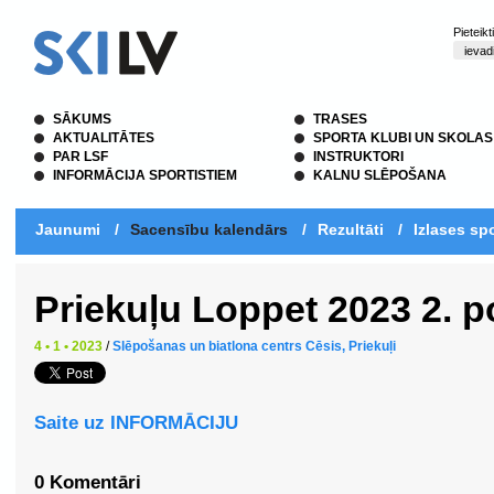
Pieteik
SĀKUMS
TRASES
AKTUALITĀTES
SPORTA KLUBI UN SKOLAS
PAR LSF
INSTRUKTORI
INFORMĀCIJA SPORTISTIEM
KALNU SLĒPOŠANA
Jaunumi
/
Sacensību kalendārs
/
Rezultāti
/
Izlases spo
Priekuļu Loppet 2023 2. 
4 • 1 • 2023
/
Slēpošanas un biatlona centrs Cēsis, Priekuļi
Saite uz INFORMĀCIJU
0 Komentāri