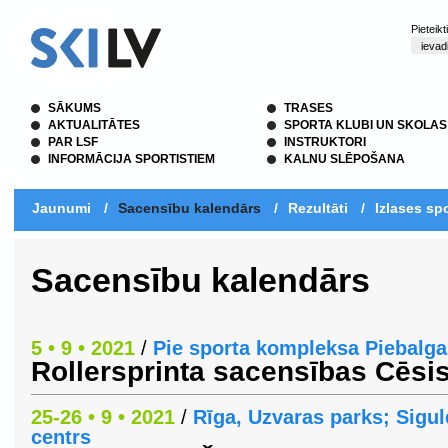
Pieteik
SĀKUMS
TRASES
AKTUALITĀTES
SPORTA KLUBI UN SKOLAS
PAR LSF
INSTRUKTORI
INFORMĀCIJA SPORTISTIEM
KALNU SLĒPOŠANA
Jaunumi
/
Sacensību kalendārs
/
Rezultāti
/
Izlases spo
Sacensību kalendārs
5 • 9 • 2021
/
Pie sporta kompleksa Piebalgas
Rollersprinta sacensības Cēsi
25-26 • 9 • 2021
/
Rīga, Uzvaras parks; Sigu
centrs