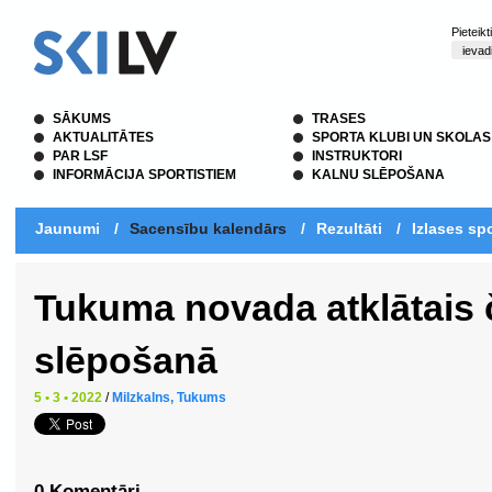
Pieteik
SĀKUMS
TRASES
AKTUALITĀTES
SPORTA KLUBI UN SKOLAS
PAR LSF
INSTRUKTORI
INFORMĀCIJA SPORTISTIEM
KALNU SLĒPOŠANA
Jaunumi
/
Sacensību kalendārs
/
Rezultāti
/
Izlases spo
Tukuma novada atklātais
slēpošanā
5 • 3 • 2022
/
Milzkalns, Tukums
0 Komentāri