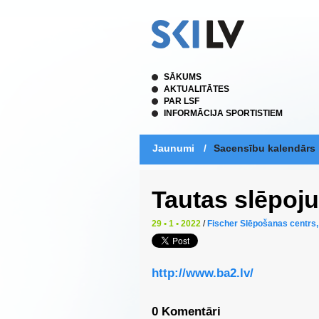
SĀKUMS
AKTUALITĀTES
PAR LSF
INFORMĀCIJA SPORTISTIEM
Jaunumi
/
Sacensību kalendārs
Tautas slēpoj
29 • 1 • 2022
/
Fischer Slēpošanas centrs,
http://www.ba2.lv/
0 Komentāri