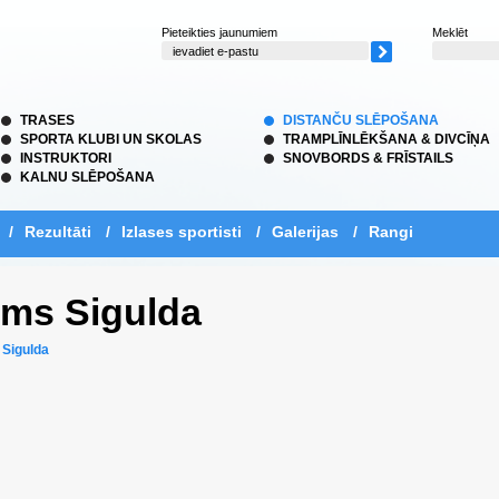
Pieteikties jaunumiem
Meklēt
TRASES
DISTANČU SLĒPOŠANA
SPORTA KLUBI UN SKOLAS
TRAMPLĪNLĒKŠANA & DIVCĪŅA
INSTRUKTORI
SNOVBORDS & FRĪSTAILS
KALNU SLĒPOŠANA
/
Rezultāti
/
Izlases sportisti
/
Galerijas
/
Rangi
ums Sigulda
 Sigulda