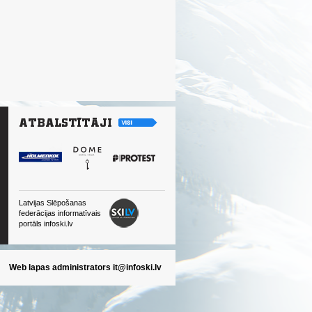
Latvijas Slēpošanas
federācijas informatīvais
portāls infoski.lv
Web lapas administrators
it@infoski.lv