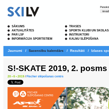
Pieteik
SĀKUMS
TRASES
AKTUALITĀTES
SPORTA KLUBI UN SKOLAS
PAR LSF
INSTRUKTORI
INFORMĀCIJA SPORTISTIEM
KALNU SLĒPOŠANA
Jaunumi
/
Sacensību kalendārs
/
Rezultāti
/
Izlases spo
S!-SKATE 2019, 2. posms
20 • 6 • 2019
/
Fischer slēpošanas centrs