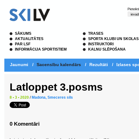
Pieteik
SĀKUMS
TRASES
AKTUALITĀTES
SPORTA KLUBI UN SKOLAS
PAR LSF
INSTRUKTORI
INFORMĀCIJA SPORTISTIEM
KALNU SLĒPOŠANA
Jaunumi
/
Sacensību kalendārs
/
Rezultāti
/
Izlases spo
Latloppet 3.posms
8 • 3 • 2020
/
Madona, Smeceres sils
0 Komentāri