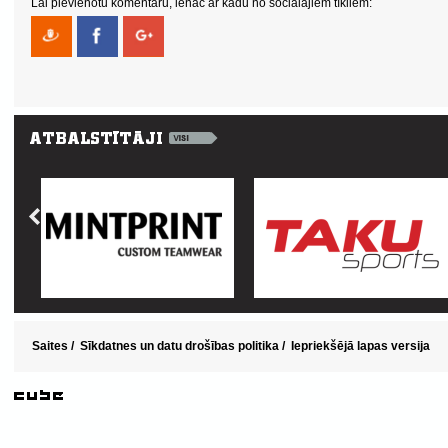
Lai pievienotu komentāru, ienāc ar kādu no sociālajiem tīkliem:
Saites
/
Sīkdatnes un datu drošības politika
/
Iepriekšējā lapas versija