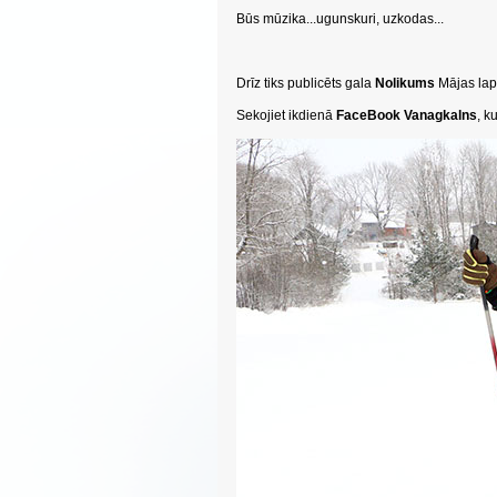
Būs mūzika...ugunskuri, uzkodas...
Drīz tiks publicēts gala
Nolikums
Mājas la
Sekojiet ikdienā
FaceBook Vanagkalns
, k