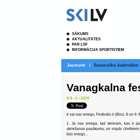
SĀKUMS
AKTUALITĀTES
PAR LSF
INFORMĀCIJA SPORTISTIEM
Jaunumi
/
Sacensību kalendārs
Vanagkalna fes
8-9 • 2 • 2020
Ir vai nav sniegs, Festivāls ir (Būs). 8 un 9. 
1. Ja nav sniega, tad skriesim, kas ir j
skriešanas pasākumu, un vispār cilvēkiem p
būs sniegs...