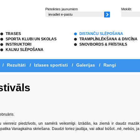
Pieteikties jaunumiem
Meklēt
TRASES
DISTANČU SLĒPOŠANA
SPORTA KLUBI UN SKOLAS
TRAMPLĪNLĒKŠANA & DIVCĪŅA
INSTRUKTORI
SNOVBORDS & FRĪSTAILS
KALNU SLĒPOŠANA
/
Rezultāti
/
Izlases sportisti
/
Galerijas
/
Rangi
tivāls
februāris.
au vienreiz piedzīvots, un samērā veiksmīgi. Izrādās, ka ziemā ir daudz mazāk
atika Vanagkalna skriešana. Daudzi toriez jautāja, vai atkal būšot...nē, nebūs, ja