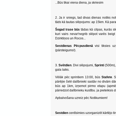
...Būs tikai viena diena, ja skriesim
2. Ja ir sniegs, tad divas dienas notiks no
tāds kā tautas slēpojums: ap 15km. Kā paras
Šogad trase būs
tādas kā cilpas, kurās sl
kuri vairs nevar'negrib slēpot varēs beig
Dzirktiņos un Rocos...
Sestdienas Pēcpusdienā
visi tiksies u
(pārsteigums!).
3.
Svētdien
. Divi slēpojumi,
Sprinti
(500m), k
gala laiks.
Vēlāk pēc sprintiem 13:00, būs
Stafete
. 
pārējie četri dalībnieki sastāv no divām
būs ap 1km, izņemot pirmo etapu (apmēram 
pārredzot dalībnieku kustību. ja pieteiksis da
Apbalvošana uzreiz pēc Notikumiem!
Sestdien
centīsimies uzorganizēt kārtējo t