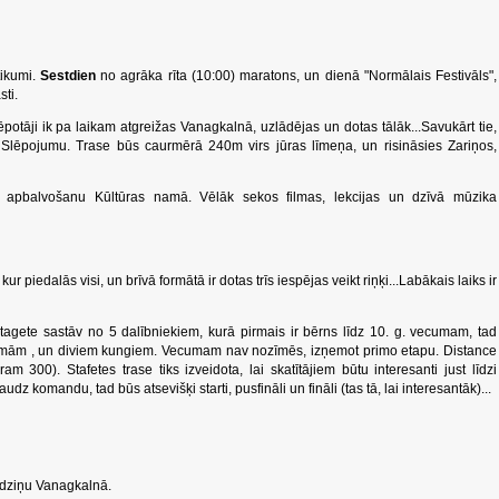
tikumi.
Sestdien
no agrāka rīta (10:00) maratons, un dienā "Normālais Festivāls",
ti.
ēpotāji ik pa laikam atgreižas Vanagkalnā, uzlādējas un dotas tālāk...Savukārt tie,
t Slēpojumu. Trase būs caurmērā 240m virs jūras līmeņa, un risināsies Zariņos,
z apbalvošanu Kūltūras namā. Vēlāk sekos filmas, lekcijas un dzīvā mūzika
ur piedalās visi, un brīvā formātā ir dotas trīs iespējas veikt riņķi...Labākais laiks ir
Stagete sastāv no 5 dalībniekiem, kurā pirmais ir bērns līdz 10. g. vecumam, tad
 dāmām , un diviem kungiem. Vecumam nav nozīmēs, izņemot primo etapu. Distance
300). Stafetes trase tiks izveidota, lai skatītājiem būtu interesanti just līdzi
udz komandu, tad būs atsevišķi starti, pusfināli un fināli (tas tā, lai interesantāk)...
irdziņu Vanagkalnā.