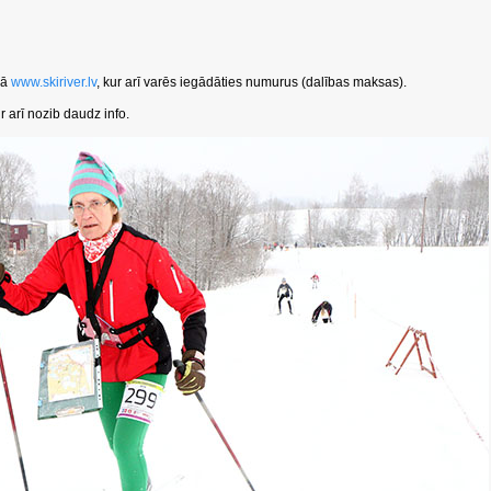
pā
www.skiriver.lv
, kur arī varēs iegādāties numurus (dalības maksas).
ur arī nozib daudz info.