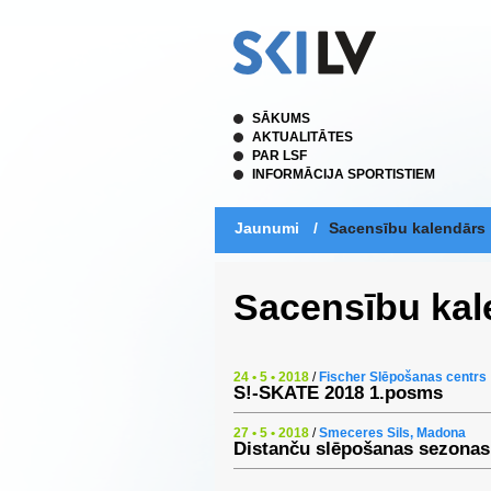
SĀKUMS
AKTUALITĀTES
PAR LSF
INFORMĀCIJA SPORTISTIEM
Jaunumi
/
Sacensību kalendārs
Sacensību kal
24 • 5 • 2018
/
Fischer Slēpošanas centrs
S!-SKATE 2018 1.posms
27 • 5 • 2018
/
Smeceres Sils, Madona
Distanču slēpošanas sezona