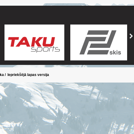
ika
/
Iepriekšējā lapas versija