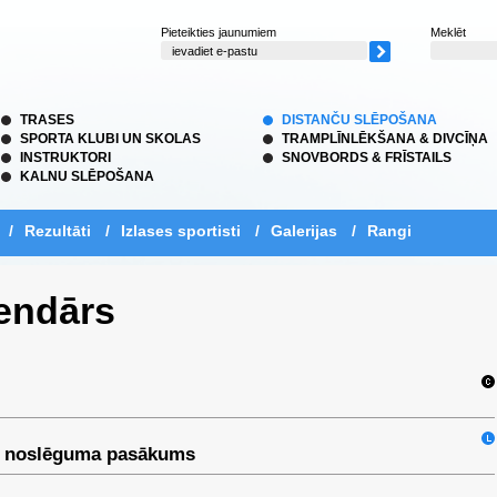
Pieteikties jaunumiem
Meklēt
TRASES
DISTANČU SLĒPOŠANA
SPORTA KLUBI UN SKOLAS
TRAMPLĪNLĒKŠANA & DIVCĪŅA
INSTRUKTORI
SNOVBORDS & FRĪSTAILS
KALNU SLĒPOŠANA
/
Rezultāti
/
Izlases sportisti
/
Galerijas
/
Rangi
endārs
s noslēguma pasākums