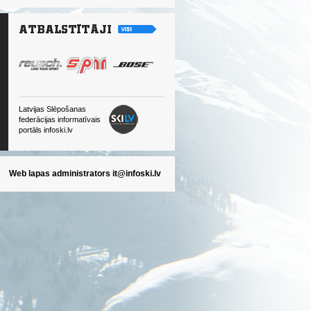
Latvijas Slēpošanas
federācijas informatīvais
portāls infoski.lv
Web lapas administrators
it@infoski.lv