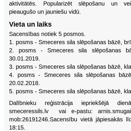
aktivitātēs. Popularizēt slēpošanu un vei
pieaugušo un jauniešu vidū.
Vieta un laiks
Sacensības notiek 5 posmos.
1. posms - Smeceres sila slēpošanas bāzē, br
2. posms - Smeceres sila slēpošanas bāz
30.01.2019.
3. posms - Smeceres sila slēpošanas bāzē, klas
4. posms - Smeceres sila slēpošanas bāzē,
20.02.2018.
5. posms - Smeceres sila slēpošanas bāzē, kla
Dalībnieku reģistrācija iepriekšējā di
smeceressils.lv vai e-pastu:
arnis.smuga
mob:26191246.Sacensību vietā jāpiesakās l
18:15.