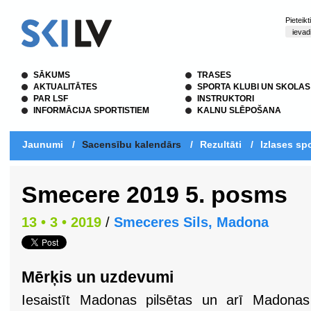
Pieteik
SĀKUMS
TRASES
AKTUALITĀTES
SPORTA KLUBI UN SKOLAS
PAR LSF
INSTRUKTORI
INFORMĀCIJA SPORTISTIEM
KALNU SLĒPOŠANA
Jaunumi
/
Sacensību kalendārs
/
Rezultāti
/
Izlases spo
Smecere 2019 5. posms
13 • 3 • 2019
/
Smeceres Sils, Madona
Mērķis un uzdevumi
Iesaistīt Madonas pilsētas un arī Madonas