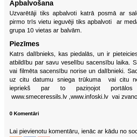
Apbalvošana
Uzvarētāji tiks apbalvoti katrā posmā ar s
pirmo trīs vietu ieguvēji tiks apbalvoti ar 
grupa 10 vietas ar balvām.
Piezīmes
Katrs dalībnieks, kas piedalās, un ir pieteic
atbildību par savu veselību sacensību laika. S
vai filmēta sacensību norise un dalībnieki. Sac
uz citu datumu sniega trūkuma vai citu nel
iepriekš par to paziņojot portālos
www.smeceressils.lv ,www.infoski.lv vai zvano
0 Komentāri
Lai pievienotu komentāru, ienāc ar kādu no soci