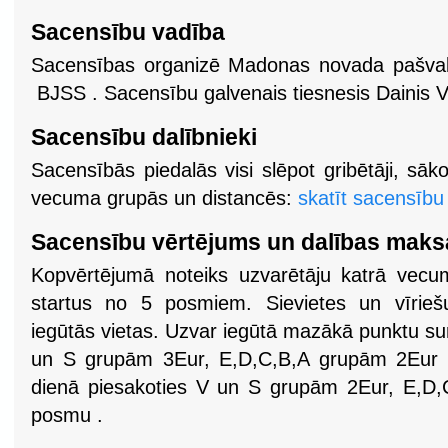
Sacensību vadība
Sacensības organizē Madonas novada pašva
BJSS . Sacensību galvenais tiesnesis Dainis 
Sacensību dalībnieki
Sacensībās piedalās visi slēpot gribētāji, sāk
vecuma grupās un distancēs:
skatīt sacensību
Sacensību vērtējums un dalības maks
Kopvērtējumā noteiks uzvarētāju katrā vecu
startus no 5 posmiem. Sievietes un vīrieš
iegūtās vietas. Uzvar iegūtā mazākā punktu 
un S grupām 3Eur, E,D,C,B,A grupām 2Eur p
dienā piesakoties V un S grupām 2Eur, E,D,
posmu .