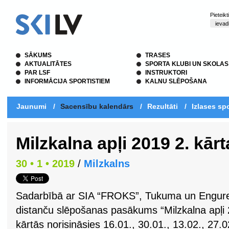
Pieteik
SĀKUMS
TRASES
AKTUALITĀTES
SPORTA KLUBI UN SKOLAS
PAR LSF
INSTRUKTORI
INFORMĀCIJA SPORTISTIEM
KALNU SLĒPOŠANA
Jaunumi
/
Sacensību kalendārs
/
Rezultāti
/
Izlases spo
Milzkalna apļi 2019 2. kārt
30 • 1 • 2019
/
Milzkalns
Sadarbībā ar SIA “FROKS”, Tukuma un Engures
distanču slēpošanas pasākums “Milzkalna apļi 
kārtās norisināsies 16.01., 30.01., 13.02., 27.0