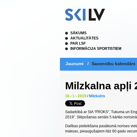
SĀKUMS
AKTUALITĀTES
PAR LSF
INFORMĀCIJA SPORTISTIEM
Jaunumi
/
Sacensību kalendārs
Milzkalna apļi 
16 • 1 • 2019
/
Milzkalns
Sadarbībā ar SIA “FROKS”, Tukuma un Engu
2019”. Slēpošanas seriāls 5 kārtās norisinās
Dalības pieteikšana pasākumā norises viet
maksas, pieaugušajiem līdz 60 gadu vecu