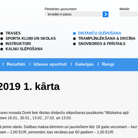
Pieteikties jaunumiem
Meklēt
TRASES
DISTANČU SLĒPOŠANA
SPORTA KLUBI UN SKOLAS
TRAMPLĪNLĒKŠANA & DIVCĪŅA
INSTRUKTORI
SNOVBORDS & FRĪSTAILS
KALNU SLĒPOŠANA
/
Rezultāti
/
Izlases sportisti
/
Galerijas
/
Rangi
2019 1. kārta
res novada Domi tiek rīkotas distanču slēpošanas pasākums “Milzkalna apļi
ies 16.01., 30.01., 13.02., 27.02. un 13.03.
ā pirms starta. Dalības maksa bērniem un jauniešiem līdz 18 gadu vecumam – bez
mam – 2,00 EUR, personām, kas vecākas par 60 gadiem – 1,00 EUR.