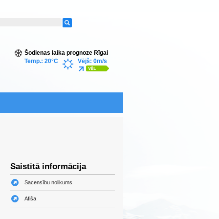
Šodienas laika prognoze Rīgai
Temp.: 20°C
Vējš: 0m/s
Saistītā informācija
Sacensību nolikums
Afiša