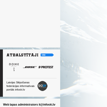
Latvijas Slēpošanas
federācijas informatīvais
portāls infoski.lv
Web lapas administrators
it@infoski.lv