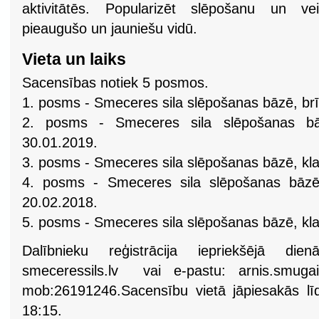
aktivitātēs. Popularizēt slēpošanu un vei
pieaugušo un jauniešu vidū.
Vieta un laiks
Sacensības notiek 5 posmos.
1. posms - Smeceres sila slēpošanas bāzē, br
2. posms - Smeceres sila slēpošanas bāz
30.01.2019.
3. posms - Smeceres sila slēpošanas bāzē, klas
4. posms - Smeceres sila slēpošanas bāzē,
20.02.2018.
5. posms - Smeceres sila slēpošanas bāzē, kla
Dalībnieku reģistrācija iepriekšējā di
smeceressils.lv vai e-pastu:
arnis.smuga
mob:26191246.Sacensību vietā jāpiesakās l
18:15.