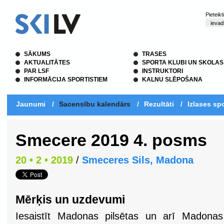
Pieteik
SĀKUMS
TRASES
AKTUALITĀTES
SPORTA KLUBI UN SKOLAS
PAR LSF
INSTRUKTORI
INFORMĀCIJA SPORTISTIEM
KALNU SLĒPOŠANA
Jaunumi
/
Sacensību kalendārs
/
Rezultāti
/
Izlases spo
Smecere 2019 4. posms
20 • 2 • 2019
/
Smeceres Sils, Madona
Mērķis un uzdevumi
Iesaistīt Madonas pilsētas un arī Madonas