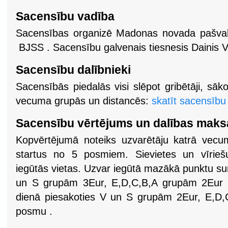
Sacensību vadība
Sacensības organizē Madonas novada pašva
BJSS . Sacensību galvenais tiesnesis Dainis 
Sacensību dalībnieki
Sacensībās piedalās visi slēpot gribētāji, sāk
vecuma grupās un distancēs:
skatīt sacensību
Sacensību vērtējums un dalības maks
Kopvērtējumā noteiks uzvarētāju katrā vecu
startus no 5 posmiem. Sievietes un vīrieš
iegūtās vietas. Uzvar iegūtā mazākā punktu 
un S grupām 3Eur, E,D,C,B,A grupām 2Eur p
dienā piesakoties V un S grupām 2Eur, E,D,
posmu .