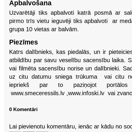
Apbalvošana
Uzvarētāji tiks apbalvoti katrā posmā ar s
pirmo trīs vietu ieguvēji tiks apbalvoti ar 
grupa 10 vietas ar balvām.
Piezīmes
Katrs dalībnieks, kas piedalās, un ir pieteic
atbildību par savu veselību sacensību laika. S
vai filmēta sacensību norise un dalībnieki. Sac
uz citu datumu sniega trūkuma vai citu nel
iepriekš par to paziņojot portālos
www.smeceressils.lv ,www.infoski.lv vai zvano
0 Komentāri
Lai pievienotu komentāru, ienāc ar kādu no soci