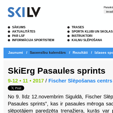
Pieteik
SĀKUMS
TRASES
AKTUALITĀTES
SPORTA KLUBI UN SKOLAS
PAR LSF
INSTRUKTORI
INFORMĀCIJA SPORTISTIEM
KALNU SLĒPOŠANA
Jaunumi
/
Sacensību kalendārs
/
Rezultāti
/
Izlases spo
SkiErg Pasaules sprints
9-12 • 11 • 2017
/
Fischer Slēpošanas centrs
No 9. līdz 12.novembrim Siguldā, Fischer Slēp
Pasaules sprints”, kas ir pasaules mēroga sa
slēpotājiem paredzēta trenažiera, kurās var p