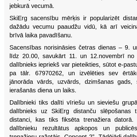
jebkurā vecumā.
SkiErg sacensību mērķis ir popularizēt dist
dažādu vecumu paaudžu vidū, kā arī veicināt 
brīvā laika pavadīšanu.
Sacensības norisināsies četras dienas – 9. u
līdz 20.00, savukārt 11. un 12.novembrī no p
dalībnieks iepriekš var pieteikties, sūtot e-pas
pa tālr. 67970262, un izvēlēties sev ērtāk
jānorāda vārds, uzvārds, dzimšanas gads, s
ierašanās diena un laiks.
Dalībnieki tiks dalīti vīriešu un sieviešu gru
dalībnieks uz SkiErg distanču slēpošanas 
distanci, kas tiks fiksēta trenažiera dator
dalībnieku rezultātus apkopos un publicē
trenažieru ražotājs „Concept 2”. Tādējādi dalīb