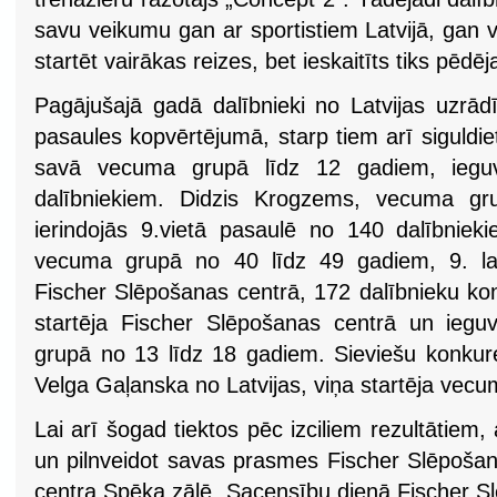
savu veikumu gan ar sportistiem Latvijā, gan v
startēt vairākas reizes, bet ieskaitīts tiks pēdēj
Pagājušajā gadā dalībnieki no Latvijas uzrādī
pasaules kopvērtējumā, starp tiem arī siguldiet
savā vecuma grupā līdz 12 gadiem, iegu
dalībniekiem. Didzis Krogzems, vecuma g
ierindojās 9.vietā pasaulē no 140 dalībniek
vecuma grupā no 40 līdz 49 gadiem, 9. labā
Fischer Slēpošanas centrā, 172 dalībnieku ko
startēja Fischer Slēpošanas centrā un iegu
grupā no 13 līdz 18 gadiem. Sieviešu konkure
Velga Gaļanska no Latvijas, viņa startēja vecu
Lai arī šogad tiektos pēc izciliem rezultātiem,
un pilnveidot savas prasmes Fischer Slēpošan
centra Spēka zālē. Sacensību dienā Fischer S