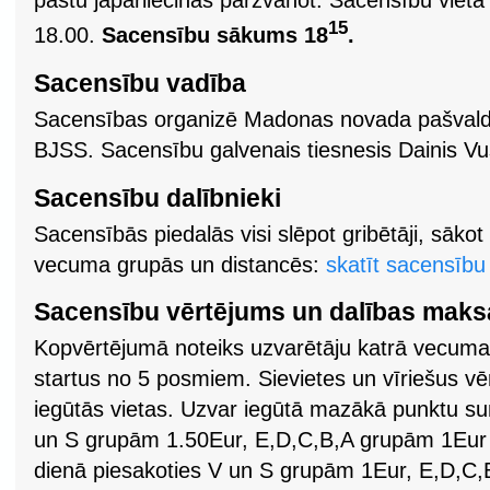
pastu jāpārliecinās pārzvanot. Sacensību vietā 
15
18.00.
Sacensību sākums 18
.
Sacensību vadība
Sacensības organizē Madonas novada pašval
BJSS. Sacensību galvenais tiesnesis Dainis V
Sacensību dalībnieki
Sacensībās piedalās visi slēpot gribētāji, sākot
vecuma grupās un distancēs:
skatīt sacensību
Sacensību vērtējums un dalības maks
Kopvērtējumā noteiks uzvarētāju katrā vecuma 
startus no 5 posmiem. Sievietes un vīriešus vē
iegūtās vietas. Uzvar iegūtā mazākā punktu 
un S grupām 1.50Eur, E,D,C,B,A grupām 1Eur 
dienā piesakoties V un S grupām 1Eur, E,D,C,