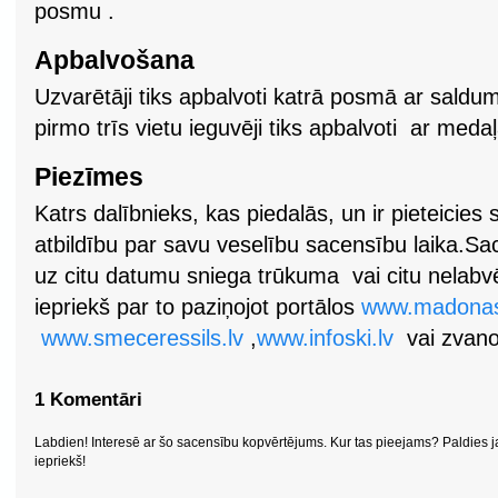
posmu .
Apbalvošana
Uzvarētāji tiks apbalvoti katrā posmā ar sald
pirmo trīs vietu ieguvēji tiks apbalvoti ar me
Piezīmes
Katrs dalībnieks, kas piedalās, un ir pieteicie
atbildību par savu veselību sacensību laika.Sac
uz citu datumu sniega trūkuma vai citu nelabvē
iepriekš par to paziņojot portālos
www.madonass
www.smeceressils.lv
,
www.infoski.lv
vai zvano
1 Komentāri
Labdien! Interesē ar šo sacensību kopvērtējums. Kur tas pieejams? Paldies j
iepriekš!