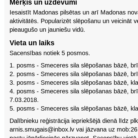
Mērķis un uzdevumi
Iesaistīt Madonas pilsētas un arī Madonas nov
aktivitātēs. Popularizēt slēpošanu un veicināt 
pieaugušo un jauniešu vidū.
Vieta un laiks
Sacensības notiek 5 posmos.
1. posms - Smeceres sila slēpošanas bāzē, br
2. posms - Smeceres sila slēpošanas bāzē, brī
3. posms - Smeceres sila slēpošanas bāzē, klas
4. posms - Smeceres sila slēpošanas bāzē, brī
7.03.2018.
5. posms - Smeceres sila slēpošanas bāzē, kla
Dalībnieku reģistrācija iepriekšējā dienā līdz pl
arnis.smugais@inbox.lv
vai jāzvana uz mob:26