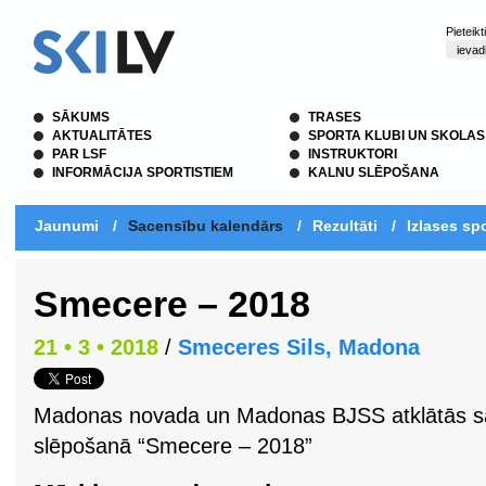
Pieteik
SĀKUMS
TRASES
AKTUALITĀTES
SPORTA KLUBI UN SKOLAS
PAR LSF
INSTRUKTORI
INFORMĀCIJA SPORTISTIEM
KALNU SLĒPOŠANA
Jaunumi
/
Sacensību kalendārs
/
Rezultāti
/
Izlases spo
Smecere – 2018
21 • 3 • 2018
/
Smeceres Sils, Madona
Madonas novada un Madonas BJSS atklātās s
slēpošanā “Smecere – 2018”