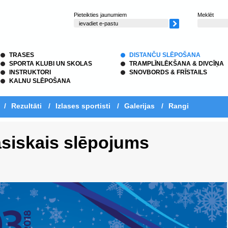
Pieteikties jaunumiem
Meklēt
TRASES
DISTANČU SLĒPOŠANA
SPORTA KLUBI UN SKOLAS
TRAMPLĪNLĒKŠANA & DIVCĪŅA
INSTRUKTORI
SNOVBORDS & FRĪSTAILS
KALNU SLĒPOŠANA
/
Rezultāti
/
Izlases sportisti
/
Galerijas
/
Rangi
asiskais slēpojums