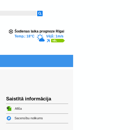
Šodienas laika prognoze Rīgai
Temp.: 18°C
Vējš: 1m/s
Saistītā informācija
Afiša
Sacensību nolikums