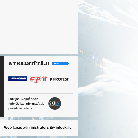
Latvijas Slēpošanas
federācijas informatīvais
portāls infoski.lv
Web lapas administrators
it@infoski.lv