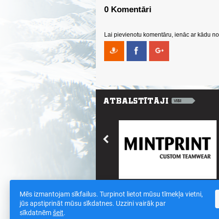
0 Komentāri
Lai pievienotu komentāru, ienāc ar kādu no 
Mēs izmantojam sīkfailus. Turpinot lietot mūsu tīmekļa vietni,
Saites
/
Sīkdatnes un datu drošības polit
jūs apstiprināt mūsu sīkdatnes. Uzzini vairāk par
sīkdatnēm
šeit
.