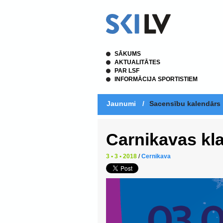
SĀKUMS
AKTUALITĀTES
PAR LSF
INFORMĀCIJA SPORTISTIEM
Jaunumi
/
Sacensību kalendārs
Carnikavas kl
3 • 3 • 2018
/
Cernikava