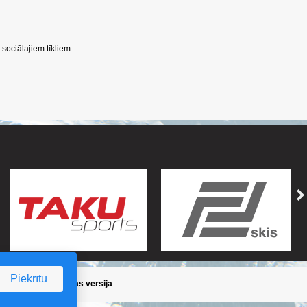
sociālajiem tīkliem:
Piekrītu
ika
/
Iepriekšējā lapas versija