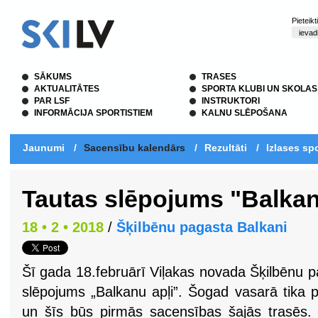
Pieteik
SĀKUMS
TRASES
AKTUALITĀTES
SPORTA KLUBI UN SKOLAS
PAR LSF
INSTRUKTORI
INFORMĀCIJA SPORTISTIEM
KALNU SLĒPOŠANA
Jaunumi
/
Sacensību kalendārs
/
Rezultāti
/
Izlases spo
Tautas slēpojums "Balkan
18 • 2 • 2018
/
Šķilbēnu pagasta Balkani
Šī gada 18.februārī Viļakas novada Šķilbēnu p
slēpojums „Balkanu apļi”. Šogad vasarā tika 
un šīs būs pirmās sacensības šajās trasēs.