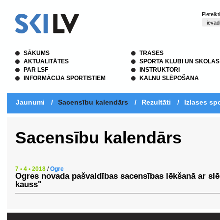
Pieteik
SĀKUMS
TRASES
AKTUALITĀTES
SPORTA KLUBI UN SKOLAS
PAR LSF
INSTRUKTORI
INFORMĀCIJA SPORTISTIEM
KALNU SLĒPOŠANA
Jaunumi
/
Sacensību kalendārs
/
Rezultāti
/
Izlases spo
Sacensību kalendārs
7 • 4 • 2018
/
Ogre
Ogres novada pašvaldības sacensības lēkšanā ar sl
kauss"