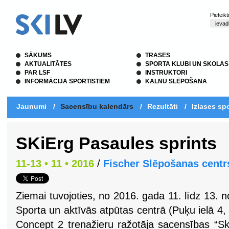
Pieteik
SĀKUMS
TRASES
AKTUALITĀTES
SPORTA KLUBI UN SKOLAS
PAR LSF
INSTRUKTORI
INFORMĀCIJA SPORTISTIEM
KALNU SLĒPOŠANA
Jaunumi
/
Sacensību kalendārs
/
Rezultāti
/
Izlases spo
SKiErg Pasaules sprints
11-13 • 11 • 2016
/
Fischer Slēpošanas centr
Ziemai tuvojoties, no 2016. gada 11. līdz 13. n
Sporta un aktīvās atpūtas centrā (Puķu ielā 4,
Concept 2 trenažieru ražotāja sacensības “Ski