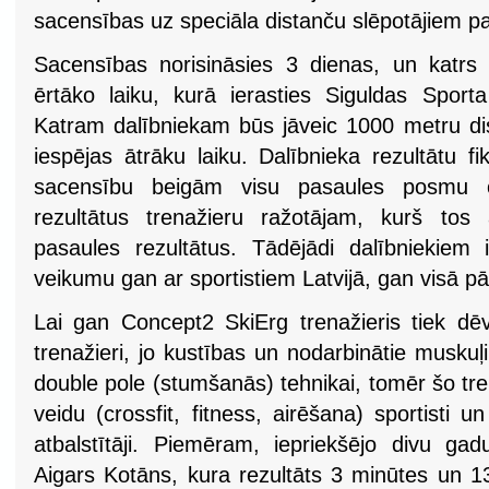
sacensības uz speciāla distanču slēpotājiem pa
Sacensības norisināsies 3 dienas, un katrs d
ērtāko laiku, kurā ierasties Siguldas Sport
Katram dalībniekam būs jāveic 1000 metru dis
iespējas ātrāku laiku. Dalībnieka rezultātu f
sacensību beigām visu pasaules posmu or
rezultātus trenažieru ražotājam, kurš tos
pasaules rezultātus. Tādējādi dalībniekiem 
veikumu gan ar sportistiem Latvijā, gan visā pā
Lai gan Concept2 SkiErg trenažieris tiek dē
trenažieri, jo kustības un nodarbinātie muskuļ
double pole (stumšanās) tehnikai, tomēr šo tren
veidu (crossfit, fitness, airēšana) sportisti u
atbalstītāji. Piemēram, iepriekšējo divu gad
Aigars Kotāns, kura rezultāts 3 minūtes un 1