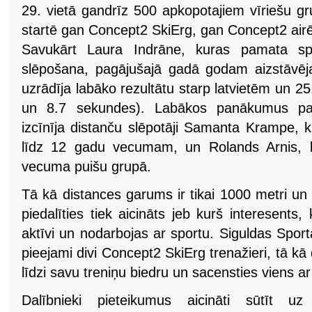
29. vietā gandrīz 500 apkopotajiem vīriešu gru
startē gan Concept2 SkiErg, gan Concept2 air
Savukārt Laura Indrāne, kuras pamata spor
slēpošana, pagājušajā gadā godam aizstāvēj
uzrādīja labāko rezultātu starp latvietēm un 25
un 8.7 sekundes). Labākos panākumus p
izcīnīja distanču slēpotāji Samanta Krampe, 
līdz 12 gadu vecumam, un Rolands Arnis, k
vecuma puišu grupā.
Tā kā distances garums ir tikai 1000 metri un
piedalīties tiek aicināts jeb kurš interesents
aktīvi un nodarbojas ar sportu. Siguldas Sport
pieejami divi Concept2 SkiErg trenažieri, tā kā 
līdzi savu treniņu biedru un sacensties viens ar 
Dalībnieki pieteikumus aicināti sūtīt u