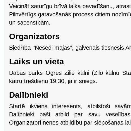
Veicināt saturīgu brīvā laika pavadīšanu, atra
Pilnvērtīgs gatavošanās process citiem nozī
un sacensībām.
Organizators
Biedrība ‘’Nesēdi mājās”, galvenais tiesnesis 
Laiks un vieta
Dabas parks Ogres Zilie kalni (Zilo kalnu Sta
katru trešdienu 19:30, ja ir sniegs.
Dalībnieki
Startē ikviens interesents, atbilstoši sav
Dalībnieki paši atbild par savu veselības
Organizatori nenes atbildību par slēpošanas l