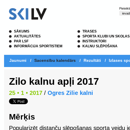
Pieteik
SĀKUMS
TRASES
AKTUALITĀTES
SPORTA KLUBI UN SKOLAS
PAR LSF
INSTRUKTORI
INFORMĀCIJA SPORTISTIEM
KALNU SLĒPOŠANA
Jaunumi
/
Sacensību kalendārs
/
Rezultāti
/
Izlases spo
Zilo kalnu apļi 2017
25 • 1 • 2017
/
Ogres Zilie kalni
Mērķis
Popularizēt distanču slēpošanas sporta veidu ie