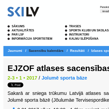
Pieteik
SĀKUMS
TRASES
AKTUALITĀTES
SPORTA KLUBI UN SKOLAS
PAR LSF
INSTRUKTORI
INFORMĀCIJA SPORTISTIEM
KALNU SLĒPOŠANA
Jaunumi
/
Sacensību kalendārs
/
Rezultāti
/
Izlases spo
EJZOF atlases sacensība
2-3 • 1 • 2017
/
Jolumē sporta bāze
Sakarā ar sniega trūkumu Latvijā atlases s
Jolumē sporta bāzē (Jõulumäe Tervisespordike