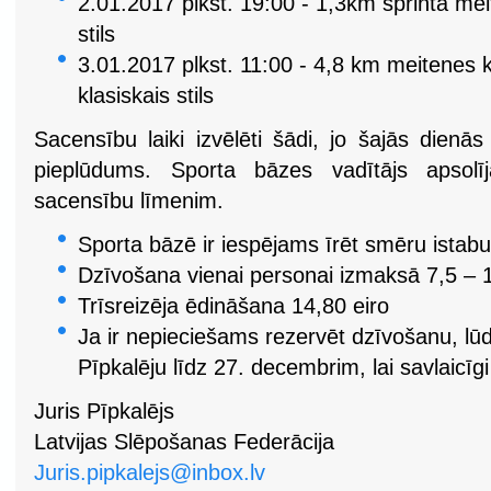
2.01.2017 plkst. 19:00 - 1,3km sprintā me
stils
3.01.2017 plkst. 11:00 - 4,8 km meitenes kl
klasiskais stils
Sacensību laiki izvēlēti šādi, jo šajās dienās 
pieplūdums. Sporta bāzes vadītājs apsolīja
sacensību līmenim.
Sporta bāzē ir iespējams īrēt smēru istab
Dzīvošana vienai personai izmaksā 7,5 – 1
Trīsreizēja ēdināšana 14,80 eiro
Ja ir nepieciešams rezervēt dzīvošanu, lūdz
Pīpkalēju līdz 27. decembrim, lai savlaicīgi
Juris Pīpkalējs
Latvijas Slēpošanas Federācija
Juris.pipkalejs@inbox.lv