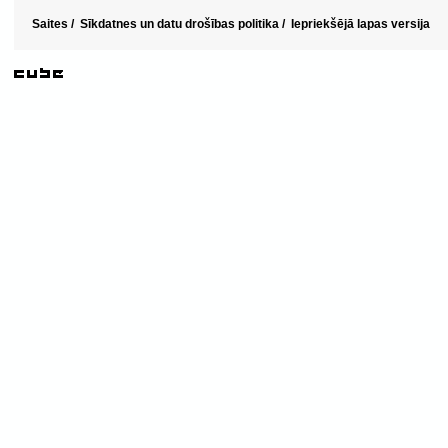
Saites
/
Sīkdatnes un datu drošības politika
/
Iepriekšējā lapas versija