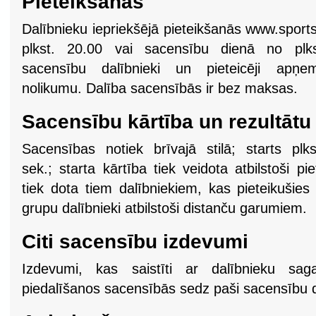
Pieteikšanās
Dalībnieku iepriekšējā pieteikšanās www.sports
plkst. 20.00 vai sacensību dienā no plks
sacensību dalībnieki un pieteicēji apņ
nolikumu. Dalība sacensībās ir bez maksas.
Sacensību kārtība un rezultāt
Sacensības notiek brīvajā stilā; starts plks
sek.; starta kārtība tiek veidota atbilstoši pi
tiek dota tiem dalībniekiem, kas pieteikušies
grupu dalībnieki atbilstoši distanču garumiem.
Citi sacensību izdevumi
Izdevumi, kas saistīti ar dalībnieku sa
piedalīšanos sacensībās sedz paši sacensību d