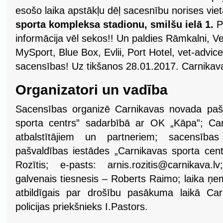
esošo laika apstākļu dēļ sacesnību norises viet
sporta kompleksa stadionu, smilšu ielā 1.
P
informācija vēl sekos!! Un paldies Rāmkalni, Ve
MySport, Blue Box, Evlii, Port Hotel, vet-advice.
sacensības! Uz tikšanos 28.01.2017. Carnikav
Organizatori un vadība
Sacensības organizē Carnikavas novada pašv
sporta centrs” sadarbībā ar OK „Kāpa”; Carn
atbalstītājiem un partneriem; sacensīb
pašvaldības iestādes „Carnikavas sporta cent
Rozītis; e-pasts:
arnis.rozitis@carnikava.lv
galvenais tiesnesis – Roberts Raimo; laika ņe
atbildīgais par drošību pasākuma laikā Ca
policijas priekšnieks I.Pastors.