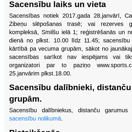
Sacensību laiks un vieta
Sacensības notiek 2017.gada 28.janvārī, Ca
Zibeņu slēpošanas trasē; vai rezerves g
kompleksā, Smilšu ielā 1; reģistrēšanās un
dienā no plkst. 10.00 līdz 11.45; sacensību
kārtībā pa vecuma grupām, sākot no jaunākaji
sacensības sarīkot nav iespējams vai tik
organizatori par to paziņo www.sports.c
25.janvārim plkst.18.00.
Sacensību dalībnieki, distan
grupām.
Sacensību dalībniekus, distanču garumus
sacensību nolikumā
.