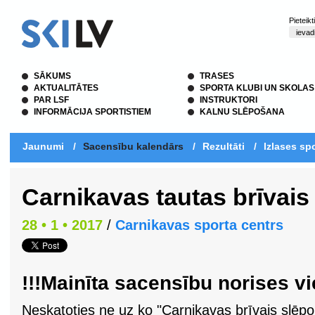
Pieteik
SĀKUMS
TRASES
AKTUALITĀTES
SPORTA KLUBI UN SKOLAS
PAR LSF
INSTRUKTORI
INFORMĀCIJA SPORTISTIEM
KALNU SLĒPOŠANA
Jaunumi
/
Sacensību kalendārs
/
Rezultāti
/
Izlases spo
Carnikavas tautas brīvai
28 • 1 • 2017
/
Carnikavas sporta centrs
!!!Mainīta sacensību norises vi
Neskatoties ne uz ko "Carnikavas brīvais slēpo