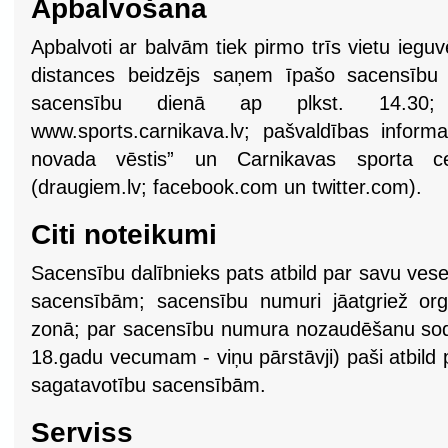
Apbalvošana
Apbalvoti ar balvām tiek pirmo trīs vietu iegu
distances beidzējs saņem īpašo sacensību 
sacensību dienā ap plkst. 14.30; r
www.sports.carnikava.lv; pašvaldības inform
novada vēstis” un Carnikavas sporta cen
(draugiem.lv; facebook.com un twitter.com).
Citi noteikumi
Sacensību dalībnieks pats atbild par savu vese
sacensībām; sacensību numuri jāatgriež org
zonā; par sacensību numura nozaudēšanu sods
18.gadu vecumam - viņu pārstāvji) paši atbild 
sagatavotību sacensībām.
Serviss