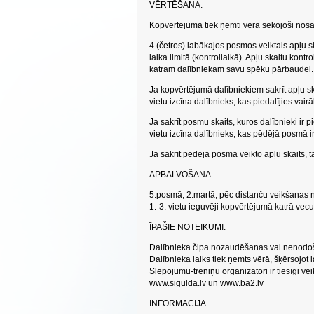
VĒRTĒŠANA.
Kopvērtējumā tiek ņemti vērā sekojoši nosac
4 (četros) labākajos posmos veiktais apļu sk
laika limitā (kontrollaikā). Apļu skaitu kont
katram dalībniekam savu spēku pārbaudei
Ja kopvērtējumā dalībniekiem sakrīt apļu ska
vietu izcīna dalībnieks, kas piedalījies vai
Ja sakrīt posmu skaits, kuros dalībnieki ir 
vietu izcīna dalībnieks, kas pēdējā posmā ir
Ja sakrīt pēdējā posmā veikto apļu skaits, ta
APBALVOŠANA.
5.posmā, 2.martā, pēc distanču veikšanas 
1.-3. vietu ieguvēji kopvērtējumā katrā vec
ĪPAŠIE NOTEIKUMI.
Dalībnieka čipa nozaudēšanas vai nenodo
Dalībnieka laiks tiek ņemts vērā, šķērsojot la
Slēpojumu-treniņu organizatori ir tiesīgi v
www.sigulda.lv un www.ba2.lv
INFORMĀCIJA.