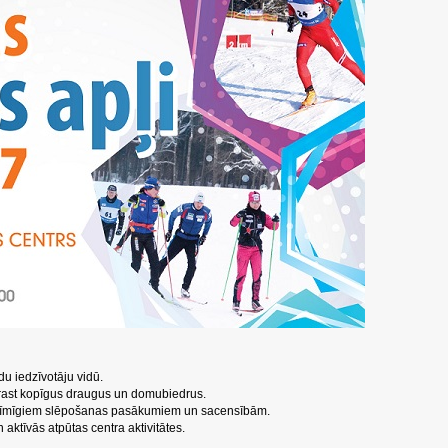
u iedzīvotāju vidū.
atrast kopīgus draugus un domubiedrus.
ozīmīgiem slēpošanas pasākumiem un sacensībām.
aktīvās atpūtas centra aktivitātes.