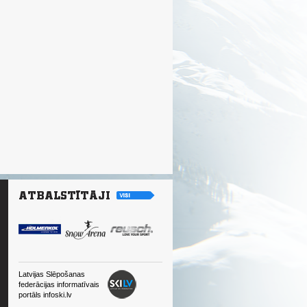
Latvijas Slēpošanas
federācijas informatīvais
portāls infoski.lv