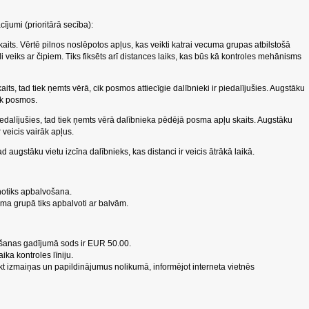
ījumi (prioritārā secība):
aits. Vērtē pilnos noslēpotos apļus, kas veikti katrai vecuma grupas atbilstošā
roli veiks ar čipiem. Tiks fiksēts arī distances laiks, kas būs kā kontroles mehānisms
.
its, tad tiek ņemts vērā, cik posmos attiecīgie dalībnieki ir piedalījušies. Augstāku
rāk posmos.
piedalījušies, tad tiek ņemts vērā dalībnieka pēdējā posma apļu skaits. Augstāku
 veicis vairāk apļus.
d augstāku vietu izcīna dalībnieks, kas distanci ir veicis ātrākā laikā.
notiks apbalvošana.
uma grupā tiks apbalvoti ar balvām.
šanas gadījumā sods ir EUR 50.00.
ika kontroles līniju.
eikt izmaiņas un papildinājumus nolikumā, informējot interneta vietnēs