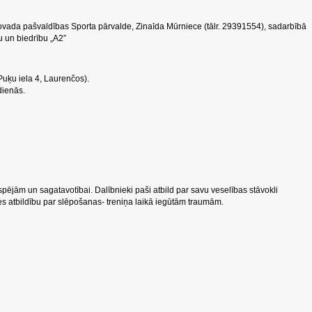
ovada pašvaldības Sporta pārvalde, Zinaīda Mūrniece (tālr. 29391554), sadarbībā
u un biedrību „A2”
Puķu iela 4, Laurenčos).
tdienās.
 spējām un sagatavotībai. Dalībnieki paši atbild par savu veselības stāvokli
es atbildību par slēpošanas- treniņa laikā iegūtām traumām.