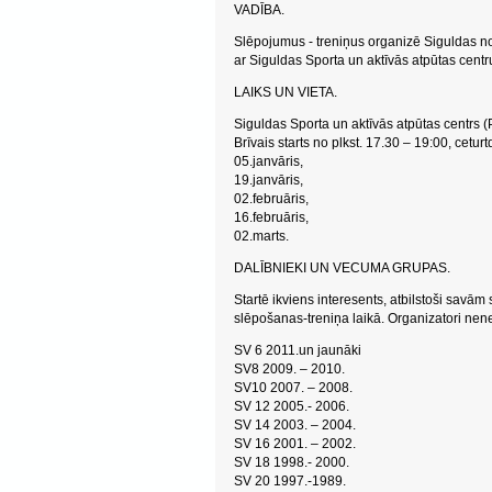
VADĪBA.
Slēpojumus - treniņus organizē Siguldas n
ar Siguldas Sporta un aktīvās atpūtas centr
LAIKS UN VIETA.
Siguldas Sporta un aktīvās atpūtas centrs (
Brīvais starts no plkst. 17.30 – 19:00, cetur
05.janvāris,
19.janvāris,
02.februāris,
16.februāris,
02.marts.
DALĪBNIEKI UN VECUMA GRUPAS.
Startē ikviens interesents, atbilstoši savām
slēpošanas-treniņa laikā. Organizatori nen
SV 6 2011.un jaunāki
SV8 2009. – 2010.
SV10 2007. – 2008.
SV 12 2005.- 2006.
SV 14 2003. – 2004.
SV 16 2001. – 2002.
SV 18 1998.- 2000.
SV 20 1997.-1989.