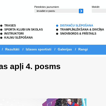
Pieteikties jaunumiem
Meklēt
TRASES
DISTANČU SLĒPOŠANA
SPORTA KLUBI UN SKOLAS
TRAMPLĪNLĒKŠANA & DIVCĪŅA
INSTRUKTORI
SNOVBORDS & FRĪSTAILS
KALNU SLĒPOŠANA
/
Rezultāti
/
Izlases sportisti
/
Galerijas
/
Rangi
as apļi 4. posms