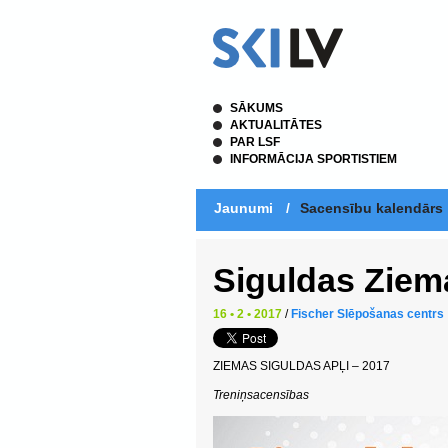
SĀKUMS
AKTUALITĀTES
PAR LSF
INFORMĀCIJA SPORTISTIEM
Jaunumi
/
Sacensību kalendārs
Siguldas Ziem
16 • 2 • 2017
/
Fischer Slēpošanas centrs
ZIEMAS SIGULDAS APĻI – 2017
Treniņsacensības