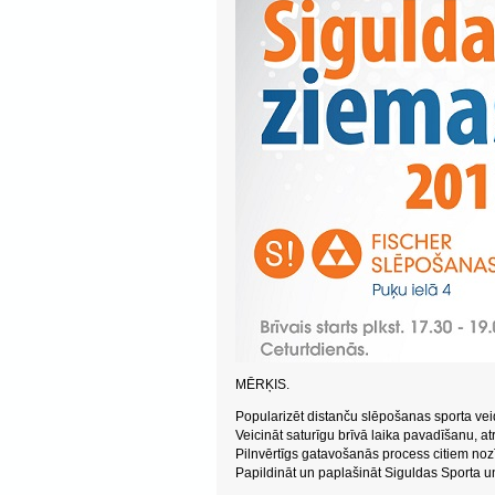
MĒRĶIS.
Popularizēt distanču slēpošanas sporta veid
Veicināt saturīgu brīvā laika pavadīšanu, 
Pilnvērtīgs gatavošanās process citiem n
Papildināt un paplašināt Siguldas Sporta un 