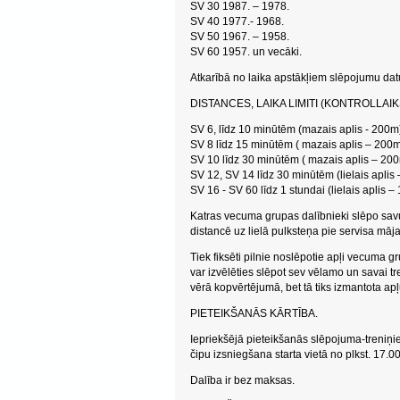
SV 30 1987. – 1978.
SV 40 1977.- 1968.
SV 50 1967. – 1958.
SV 60 1957. un vecāki.
Atkarībā no laika apstākļiem slēpojumu d
DISTANCES, LAIKA LIMITI (KONTROLLAIK
SV 6, līdz 10 minūtēm (mazais aplis - 200m
SV 8 līdz 15 minūtēm ( mazais aplis – 200
SV 10 līdz 30 minūtēm ( mazais aplis – 20
SV 12, SV 14 līdz 30 minūtēm (lielais aplis
SV 16 - SV 60 līdz 1 stundai (lielais aplis –
Katras vecuma grupas dalībnieki slēpo savu 
distancē uz lielā pulksteņa pie servisa māja
Tiek fiksēti pilnie noslēpotie apļi vecuma gr
var izvēlēties slēpot sev vēlamo un savai tr
vērā kopvērtējumā, bet tā tiks izmantota apļ
PIETEIKŠANĀS KĀRTĪBA.
Iepriekšējā pieteikšanās slēpojuma-treniņi
čipu izsniegšana starta vietā no plkst. 17.0
Dalība ir bez maksas.