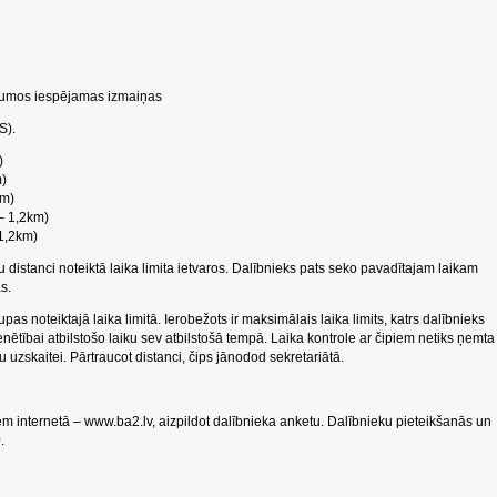
atumos iespējamas izmaiņas
S).
)
m)
0m)
 – 1,2km)
 1,2km)
distanci noteiktā laika limita ietvaros. Dalībnieks pats seko pavadītajam laikam
s.
upas noteiktajā laika limitā. Ierobežots ir maksimālais laika limits, katrs dalībnieks
enētībai atbilstošo laiku sev atbilstošā tempā. Laika kontrole ar čipiem netiks ņemta
u uzskaitei. Pārtraucot distanci, čips jānodod sekretariātā.
em internetā – www.ba2.lv, aizpildot dalībnieka anketu. Dalībnieku pieteikšanās un
0.