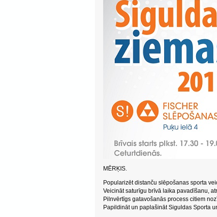
MĒRĶIS.
Popularizēt distanču slēpošanas sporta veid
Veicināt saturīgu brīvā laika pavadīšanu, 
Pilnvērtīgs gatavošanās process citiem n
Papildināt un paplašināt Siguldas Sporta un 