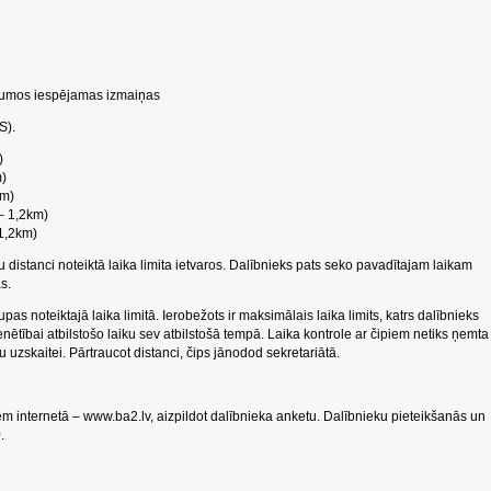
atumos iespējamas izmaiņas
S).
)
m)
0m)
 – 1,2km)
 1,2km)
distanci noteiktā laika limita ietvaros. Dalībnieks pats seko pavadītajam laikam
s.
upas noteiktajā laika limitā. Ierobežots ir maksimālais laika limits, katrs dalībnieks
enētībai atbilstošo laiku sev atbilstošā tempā. Laika kontrole ar čipiem netiks ņemta
u uzskaitei. Pārtraucot distanci, čips jānodod sekretariātā.
em internetā – www.ba2.lv, aizpildot dalībnieka anketu. Dalībnieku pieteikšanās un
0.