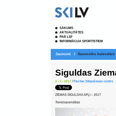
SĀKUMS
AKTUALITĀTES
PAR LSF
INFORMĀCIJA SPORTISTIEM
Jaunumi
/
Sacensību kalendārs
Siguldas Ziem
2 • 2 • 2017
/
Fischer Slēpošanas centrs
ZIEMAS SIGULDAS APĻI – 2017
Treniņsacensības