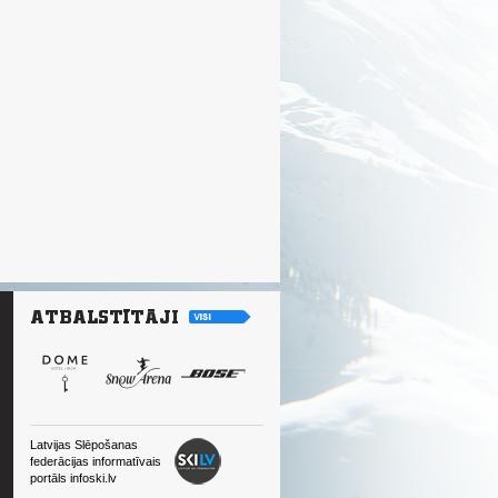
Latvijas Slēpošanas
federācijas informatīvais
portāls infoski.lv