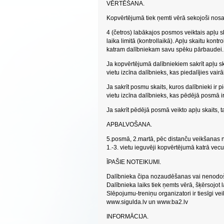
VĒRTĒŠANA.
Kopvērtējumā tiek ņemti vērā sekojoši nosac
4 (četros) labākajos posmos veiktais apļu sk
laika limitā (kontrollaikā). Apļu skaitu kont
katram dalībniekam savu spēku pārbaudei
Ja kopvērtējumā dalībniekiem sakrīt apļu ska
vietu izcīna dalībnieks, kas piedalījies vai
Ja sakrīt posmu skaits, kuros dalībnieki ir 
vietu izcīna dalībnieks, kas pēdējā posmā ir
Ja sakrīt pēdējā posmā veikto apļu skaits, ta
APBALVOŠANA.
5.posmā, 2.martā, pēc distanču veikšanas 
1.-3. vietu ieguvēji kopvērtējumā katrā vec
ĪPAŠIE NOTEIKUMI.
Dalībnieka čipa nozaudēšanas vai nenodo
Dalībnieka laiks tiek ņemts vērā, šķērsojot la
Slēpojumu-treniņu organizatori ir tiesīgi v
www.sigulda.lv un www.ba2.lv
INFORMĀCIJA.