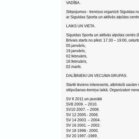
VADĪBA.
Slēpojumus - treniņus organizē Siguldas n
ar Siguldas Sporta un aktīvās atpūtas centr
LAIKS UN VIETA.
Siguldas Sporta un aktīvās atpūtas centrs (
Brīvais starts no plkst. 17.30 – 19:00, cetur
05.janvāris,
19.janvāris,
02.februāris,
16.februāris,
02.marts.
DALĪBNIEKI UN VECUMA GRUPAS.
Startē ikviens interesents, atbilstoši savām
slēpošanas-treniņa laikā. Organizatori nen
SV 6 2011.un jaunāki
SV8 2009. – 2010.
SV10 2007. – 2008.
SV 12 2005.- 2006.
SV 14 2003. – 2004.
SV 16 2001. – 2002.
SV 18 1998.- 2000.
SV 20 1997.-1989.