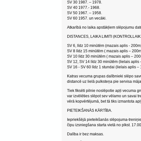
SV 30 1987. – 1978.
SV 40 1977.- 1968.
SV 50 1967. – 1958.
SV 60 1957. un vecāki.
Atkarībā no laika apstākļiem slēpojumu d
DISTANCES, LAIKA LIMITI (KONTROLLAIK
SV 6, līdz 10 minūtēm (mazais aplis - 200m
SV 8 līdz 15 minūtēm ( mazais aplis – 200
SV 10 līdz 30 minūtēm ( mazais aplis – 20
SV 12, SV 14 līdz 30 minūtēm (lielais aplis
SV 16 - SV 60 līdz 1 stundai (lielais aplis –
Katras vecuma grupas dalībnieki slēpo savu 
distancē uz lielā pulksteņa pie servisa māja
Tiek fiksēti pilnie noslēpotie apļi vecuma gr
var izvēlēties slēpot sev vēlamo un savai tr
vērā kopvērtējumā, bet tā tiks izmantota apļ
PIETEIKŠANĀS KĀRTĪBA.
Iepriekšējā pieteikšanās slēpojuma-treniņi
čipu izsniegšana starta vietā no plkst. 17.0
Dalība ir bez maksas.