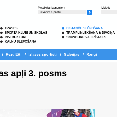
Pieteikties jaunumiem
Meklēt
TRASES
DISTANČU SLĒPOŠANA
SPORTA KLUBI UN SKOLAS
TRAMPLĪNLĒKŠANA & DIVCĪŅA
INSTRUKTORI
SNOVBORDS & FRĪSTAILS
KALNU SLĒPOŠANA
/
Rezultāti
/
Izlases sportisti
/
Galerijas
/
Rangi
as apļi 3. posms