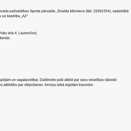
ovada pašvaldības Sporta pārvalde, Zinaīda Mūrniece (tālr. 29391554), sadarbībā
u un biedrību „A2”
Puķu iela 4, Laurenčos).
tdienās.
 spējām un sagatavotībai. Dalībnieki paši atbild par savu veselības stāvokli
es atbildību par slēpošanas- treniņa laikā iegūtām traumām.