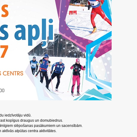
u iedzīvotāju vidū.
atrast kopīgus draugus un domubiedrus.
ozīmīgiem slēpošanas pasākumiem un sacensībām.
aktīvās atpūtas centra aktivitātes.