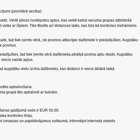
ījumi (prioritārā secība):
aits. Vērtē pilnos noslēpotos apļus, kas veikti katrai vecuma grupas atbilstošā
roli veiks ar čipiem. Tiks fiksēts arī distances laiks, kas būs kā kontroles mehānisms
.
its, tad tiek ņemts vērā, cik posmos attiecīgie dalībnieki ir piedalījušies. Augstāku
rāk posmos.
piedalījušies, tad tiek ņemts vērā dalībnieka pēdējā posma apļu skaits. Augstāku
 veicis vairāk apļus.
d augstāku vietu izcīna dalībnieks, kas distanci ir veicis ātrākā laikā.
notiks apbalvošana.
uma grupā tiks apbalvoti ar balvām.
šanas gadījumā sods ir EUR 50.00.
ika kontroles līniju.
eikt izmaiņas un papildinājumus nolikumā, informējot interneta vietnēs