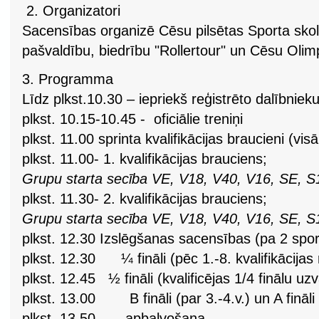
2.
Organizatori
Sacensības organizē Cēsu pilsētas Sporta sko
pašvaldību, biedrību "Rollertour" un Cēsu Olim
3.
Programma
Līdz plkst.10.30 – iepriekš reģistrēto dalībni
plkst. 10.15-10.45 - oficiālie treniņi
plkst. 11.00 sprinta kvalifikācijas braucieni (
plkst. 11.00- 1. kvalifikācijas brauciens;
Grupu starta secība VE, V18, V40, V16, SE, S
plkst. 11.30- 2. kvalifikācijas brauciens;
Grupu starta secība VE, V18, V40, V16, SE, S
plkst. 12.30 Izslēgšanas sacensības (pa 2 spor
plkst. 12.30 ¼ fināli (pēc 1.-8. kvalifikācijas 
plkst. 12.45
½ fināli (kvalificējas 1/4 finālu uzv
plkst. 13.00 B fināli (par 3.-4.v.) un A fināli 
plkst. 13.50 apbalvošana