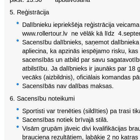
5. Reģistrācija
Dalībnieku iepriekšēja reģistrācija veicama 
www.rollertour.lv ne vēlāk kā līdz 4.septe
Sacensību dalībnieks, saņemot dalībnieka
apliecina, ka apzinās iespējamo risku, kas 
sacensībās un atbild par savu sagatavotīb
atbilstību. Ja dalībnieks ir jaunāks par 1
vecāks (aizbildnis), oficiālais komandas pā
Sacensībās nav dalības maksas.
6. Sacensību noteikumi
Sportisti var trenēties (sildīties) pa trasi tik
Sacensības notiek brīvajā stilā.
Visām grupām jāveic divi kvalifikācijas brau
brauciena rezultātiem, labākie 2 no katras 