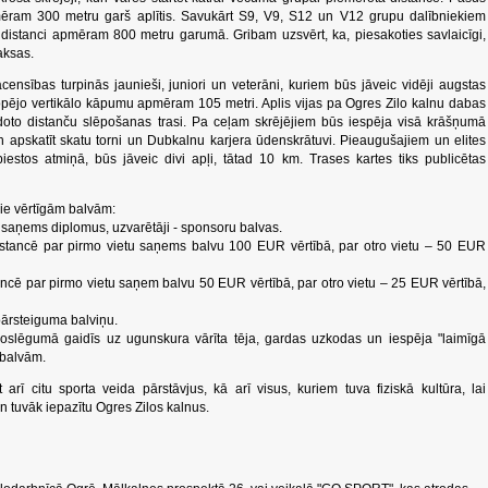
ēram 300 metru garš aplītis. Savukārt S9, V9, S12 un V12 grupu dalībniekiem
distanci apmēram 800 metru garumā. Gribam uzsvērt, ka, piesakoties savlaicīgi,
aksas.
acensības turpinās jaunieši, juniori un veterāni, kuriem būs jāveic vidēji augstas
pējo vertikālo kāpumu apmēram 105 metri. Aplis vijas pa Ogres Zilo kalnu dabas
doto distanču slēpošanas trasi. Pa ceļam skrējējiem būs iespēja visā krāšņumā
un apskatīt skatu torni un Dubkalnu karjera ūdenskrātuvi. Pieaugušajiem un elites
piestos atmiņā, būs jāveic divi apļi, tātad 10 km. Trases kartes tiks publicētas
pie vērtīgām balvām:
i saņems diplomus, uzvarētāji - sponsoru balvas.
stancē par pirmo vietu saņems balvu 100 EUR vērtībā, par otro vietu – 50 EUR
ncē par pirmo vietu saņem balvu 50 EUR vērtībā, par otro vietu – 25 EUR vērtībā,
pārsteiguma balviņu.
noslēgumā gaidīs uz ugunskura vārīta tēja, gardas uzkodas un iespēja "laimīgā
 balvām.
t arī citu sporta veida pārstāvjus, kā arī visus, kuriem tuva fiziskā kultūra, lai
 tuvāk iepazītu Ogres Zilos kalnus.