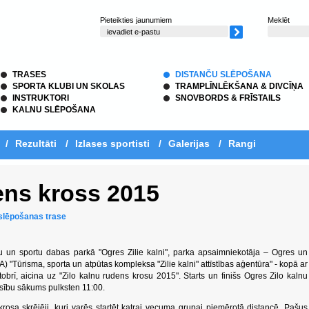
Pieteikties jaunumiem
Meklēt
TRASES
DISTANČU SLĒPOŠANA
SPORTA KLUBI UN SKOLAS
TRAMPLĪNLĒKŠANA & DIVCĪŅA
INSTRUKTORI
SNOVBORDS & FRĪSTAILS
KALNU SLĒPOŠANA
/
Rezultāti
/
Izlases sportisti
/
Galerijas
/
Rangi
ens kross 2015
 slēpošanas trase
ūtu un sportu dabas parkā "Ogres Zilie kalni", parka apsaimniekotāja – Ogres un
 "Tūrisma, sporta un atpūtas kompleksa "Zilie kalni" attīstības aģentūra" - kopā ar
tobrī, aicina uz "Zilo kalnu rudens krosu 2015". Starts un finišs Ogres Zilo kalnu
sību sākums pulksten 11:00.
rosa skrējēji, kuri varēs startēt katrai vecuma grupai piemērotā distancē. Pašus