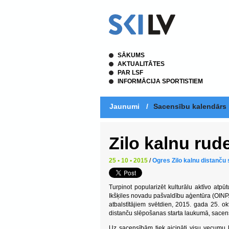
SĀKUMS
AKTUALITĀTES
PAR LSF
INFORMĀCIJA SPORTISTIEM
Jaunumi
/
Sacensību kalendārs
Zilo kalnu rud
25 • 10 • 2015
/
Ogres Zilo kalnu distanču
Turpinot popularizēt kulturālu aktīvo atp
Ikšķiles novadu pašvaldību aģentūra (OINPA)
atbalstītājiem svētdien, 2015. gada 25. ok
distanču slēpošanas starta laukumā, sacen
Uz sacensībām tiek aicināti visu vecumu k