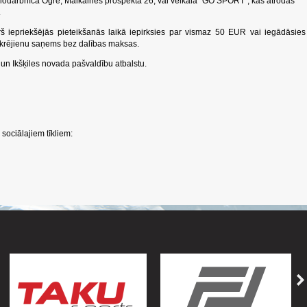
velodarbnīcā Ogrē, Mālkalnes prospektā 26, vai veikalā "GO SPORT", kas atrodas
.
š iepriekšējās pieteikšanās laikā iepirksies par vismaz 50 EUR vai iegādāsies
skrējienu saņems bez dalības maksas.
un Ikšķiles novada pašvaldību atbalstu.
sociālajiem tīkliem: