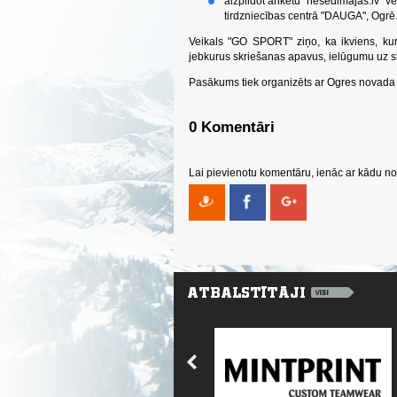
aizpildot anketu "nesedimajas.lv" 
tirdzniecības centrā "DAUGA", Ogrē
Veikals "GO SPORT" ziņo, ka ikviens, kur
jebkurus skriešanas apavus, ielūgumu uz 
Pasākums tiek organizēts ar Ogres novada 
0 Komentāri
Lai pievienotu komentāru, ienāc ar kādu no 