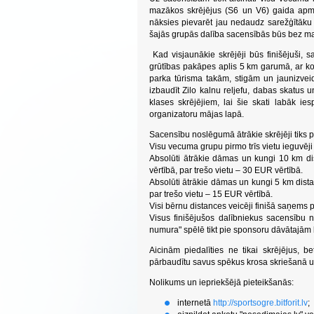
mazākos skrējējus (S6 un V6) gaida apm
nāksies pievarēt jau nedaudz sarežģītāku 
šajās grupās dalība sacensībās būs bez m
Kad visjaunākie skrējēji būs finišējuši, s
grūtības pakāpes aplis 5 km garumā, ar ko
parka tūrisma takām, stigām un jaunizvei
izbaudīt Zilo kalnu reljefu, dabas skatus 
klases skrējējiem, lai šie skati labāk ies
organizatoru mājas lapā.
Sacensību noslēgumā ātrākie skrējēji tiks 
Visu vecuma grupu pirmo trīs vietu ieguvēj
Absolūti ātrākie dāmas un kungi 10 km di
vērtībā, par trešo vietu – 30 EUR vērtībā.
Absolūti ātrākie dāmas un kungi 5 km dista
par trešo vietu – 15 EUR vērtībā.
Visi bērnu distances veicēji finišā saņems 
Visus finišējušos dalībniekus sacensību 
numura" spēlē tikt pie sponsoru dāvātajām
Aicinām piedalīties ne tikai skrējējus, be
pārbaudītu savus spēkus krosa skriešanā un
Nolikums un iepriekšējā pieteikšanās:
internetā
http://sportsogre.bitforit.lv
;