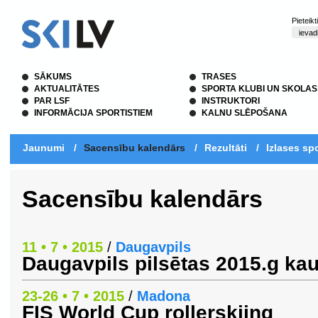
Pieteik
SĀKUMS
TRASES
AKTUALITĀTES
SPORTA KLUBI UN SKOLAS
PAR LSF
INSTRUKTORI
INFORMĀCIJA SPORTISTIEM
KALNU SLĒPOŠANA
Jaunumi
/
Sacensību kalendārs
/
Rezultāti
/
Izlases spo
Sacensību kalendārs
11 • 7 • 2015
/
Daugavpils
Daugavpils pilsētas 2015.g ka
23-26 • 7 • 2015
/
Madona
FIS World Cup rollerskiing