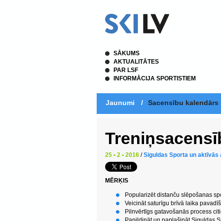
SĀKUMS
AKTUALITĀTES
PAR LSF
INFORMĀCIJA SPORTISTIEM
Jaunumi
/
Sacensību kalendārs
Treniņsacensī
25 • 2 • 2016
/
Siguldas Sporta un aktīvās 
MĒRĶIS
Popularizēt distanču slēpošanas spo
Veicināt saturīgu brīvā laika pavad
Pilnvērtīgs gatavošanās process c
Papildināt un paplašināt Siguldas Sp