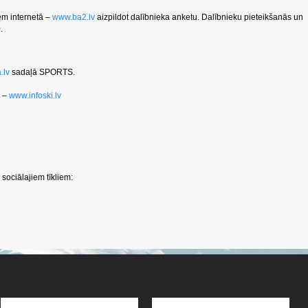
em internetā –
www.ba2.lv
aizpildot dalībnieka anketu. Dalībnieku pieteikšanās un
.
.lv
sadaļā SPORTS.
ā –
www.infoski.lv
sociālajiem tīkliem: