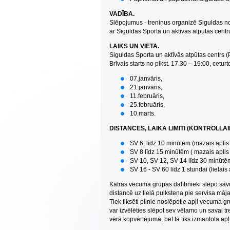
VADĪBA.
Slēpojumus - treniņus organizē Siguldas n
ar Siguldas Sporta un aktīvās atpūtas centr
LAIKS UN VIETA.
Siguldas Sporta un aktīvās atpūtas centrs (
Brīvais starts no plkst. 17.30 – 19:00, cetur
07.janvāris,
21.janvāris,
11.februāris,
25.februāris,
10.marts.
DISTANCES, LAIKA LIMITI (KONTROLLAI
SV 6, līdz 10 minūtēm (mazais aplis
SV 8 līdz 15 minūtēm ( mazais apli
SV 10, SV 12, SV 14 līdz 30 minūtēm 
SV 16 - SV 60 līdz 1 stundai (lielais
Katras vecuma grupas dalībnieki slēpo savu 
distancē uz lielā pulksteņa pie servisa māja
Tiek fiksēti pilnie noslēpotie apļi vecuma gr
var izvēlēties slēpot sev vēlamo un savai tr
vērā kopvērtējumā, bet tā tiks izmantota apļ