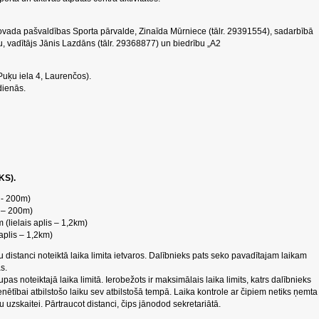
ovada pašvaldības Sporta pārvalde, Zinaīda Mūrniece (tālr. 29391554), sadarbībā
u, vadītājs Jānis Lazdāns (tālr. 29368877) un biedrību „A2
Puķu iela 4, Laurenčos).
tdienās.
KS).
 - 200m)
s – 200m)
(lielais aplis – 1,2km)
 aplis – 1,2km)
distanci noteiktā laika limita ietvaros. Dalībnieks pats seko pavadītajam laikam
s.
upas noteiktajā laika limitā. Ierobežots ir maksimālais laika limits, katrs dalībnieks
enētībai atbilstošo laiku sev atbilstošā tempā. Laika kontrole ar čipiem netiks ņemta
u uzskaitei. Pārtraucot distanci, čips jānodod sekretariātā.