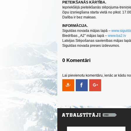
PIETEIKŠANĀS KĀRTĪBA.
Iepriekšējā pieteikšanās slēpojuma-treniņi
čipu izsniegšana starta vietā no plkst. 17.00
Dalība ir bez maksas.
INFORMĀCIJA.
Siguldas novada mājas lapā –
www.sigulda
Biedrības „ A2” mājas lapā –
www.ba2.lv
Latvijas Slēpošanas savienības mājas lap
Siguldas novada preses izdevumos.
0 Komentāri
Lai pievienotu komentāru, ienāc ar kādu no 