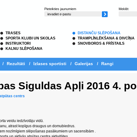
Pieteikties jaunumiem
Meklēt
TRASES
DISTANČU SLĒPOŠANA
SPORTA KLUBI UN SKOLAS
TRAMPLĪNLĒKŠANA & DIVCĪŅA
INSTRUKTORI
SNOVBORDS & FRĪSTAILS
KALNU SLĒPOŠANA
/
Rezultāti
/
Izlases sportisti
/
Galerijas
/
Rangi
bas Siguldas Apļi 2016 4. p
atpūtas centrs
rta veidu iedzīvotāju vidū.
īšanu, atrast kopīgus draugus un domubiedrus.
itiem nozīmīgiem slēpošanas pasākumiem un sacensībām .
orta un aktīvās atpūtas centra aktivitātes.