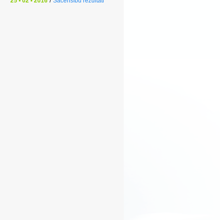
25 • 02 • 2016
/
Sacensību rezultāti