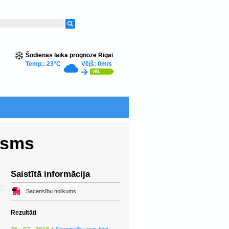
Šodienas laika prognoze Rīgai
Temp.: 23°C
Vējš: 0m/s
osms
Saistītā informācija
Sacensību nolikums
Rezultāti