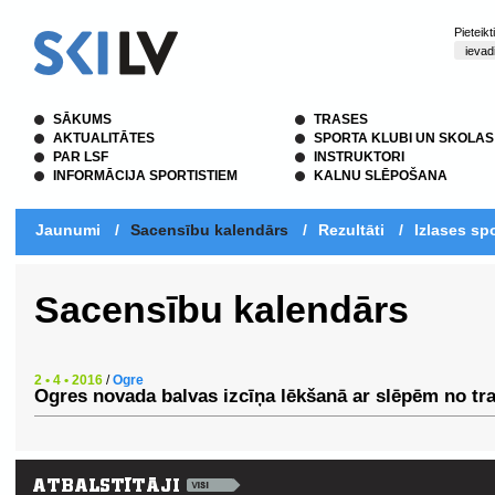
Pieteik
SĀKUMS
TRASES
AKTUALITĀTES
SPORTA KLUBI UN SKOLAS
PAR LSF
INSTRUKTORI
INFORMĀCIJA SPORTISTIEM
KALNU SLĒPOŠANA
Jaunumi
/
Sacensību kalendārs
/
Rezultāti
/
Izlases spo
Sacensību kalendārs
2 • 4 • 2016
/
Ogre
Ogres novada balvas izcīņa lēkšanā ar slēpēm no tr