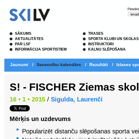
Pieteik
SĀKUMS
TRASES
AKTUALITĀTES
SPORTA KLUBI UN SKOLAS
PAR LSF
INSTRUKTORI
INFORMĀCIJA SPORTISTIEM
KALNU SLĒPOŠANA
Jaunumi
/
Sacensību kalendārs
/
Rezultāti
/
Izlases spo
S! - FISCHER Ziemas sko
16 • 1 • 2015
/
Sigulda, Laurenči
Mērķis un uzdevums
Popularizēt distanču slēpošanas sporta ve