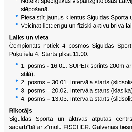
Noteikt spēcīgākās vispārizglītojošās Latvi
slēpošanā.
Piesaistīt jaunus klientus Siguldas Sporta
Veicināt lietderīgu un fiziski aktīvu brīvā l
Laiks un vieta
Čempionāts notiek 4 posmos Siguldas Sporta
Puķu iela 4. Starts plkst.11.00.
1. posms - 16.01. SUPER sprints 200m ar i
stilā).
2. posms – 30.01. Intervāla starts (slidsoli
3. posms – 20.02. Intervāla starts (klasika
4. posms – 13.03. Intervāla starts (slidsoli
Rīkotājs
Siguldas Sporta un aktīvās atpūtas centr
sadarbībā ar zīmolu FISCHER.
Galvenais ties