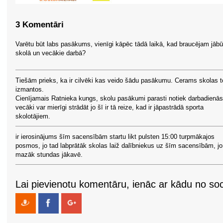
3 Komentāri
Varētu būt labs pasākums, vienīgi kāpēc tādā laikā, kad braucējam jābū
skolā un vecākie darbā?
Tiešām prieks, ka ir cilvēki kas veido šādu pasākumu. Cerams skolas t
izmantos.
Cienījamais Ratnieka kungs, skolu pasākumi parasti notiek darbadienās
vecāki var mierīgi strādāt jo šī ir tā reize, kad ir jāpastrādā sporta
skolotājiem.
ir ierosinājums šīm sacensībām startu likt pulsten 15:00 turpmākajos
posmos, jo tad labprātāk skolas laiž dalībniekus uz šīm sacensībām, jo
mazāk stundas jākavē.
Lai pievienotu komentāru, ienāc ar kādu no soci