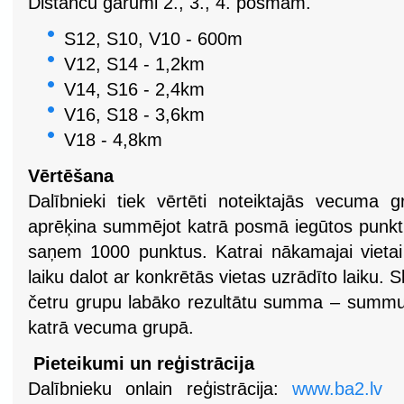
Distanču garumi 2., 3., 4. posmam.
S12, S10, V10 - 600m
V12, S14 - 1,2km
V14, S16 - 2,4km
V16, S18 - 3,6km
V18 - 4,8km
Vērtēšana
Dalībnieki tiek vērtēti noteiktajās vecuma
aprēķina summējot katrā posmā iegūtos punkt
saņem 1000 punktus. Katrai nākamajai vietai
laiku dalot ar konkrētās vietas uzrādīto laiku.
S
četru grupu labāko rezultātu summa – summu s
katrā vecuma grupā.
Pieteikumi un reģistrācija
Dalībnieku onlain reģistrācija:
www.ba2.lv