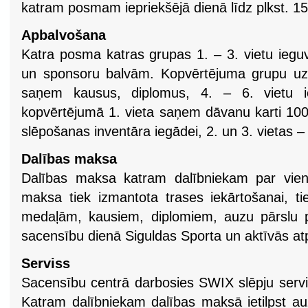
katram posmam iepriekšējā dienā līdz plkst. 15
Apbalvošana
Katra posma katras grupas 1. – 3. vietu ieguv
un sponsoru balvām. Kopvērtējuma grupu uzvar
saņem kausus, diplomus, 4. – 6. vietu i
kopvērtējumā 1. vieta saņem dāvanu karti 
slēpošanas inventāra iegādei, 2. un 3. vietas
Dalības maksa
Dalības maksa katram dalībniekam par vi
maksa tiek izmantota trases iekārtošanai, tie
medaļām, kausiem, diplomiem, auzu pārslu p
sacensību dienā Siguldas Sporta un aktīvās at
Serviss
Sacensību centrā darbosies SWIX slēpju ser
Katram dalībniekam dalības maksā ietilpst au