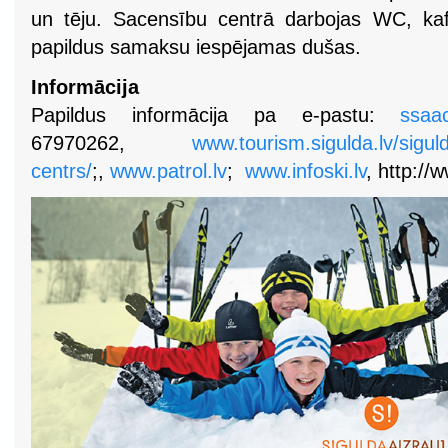
un tēju. Sacensību centrā darbojas WC, kaf
papildus samaksu iespējamas dušas.
Informācija
Papildus informācija pa e-pastu:
ssaa
67970262,
www.tourism.sigulda.lv/sigul
centrs/
;,
www.patrol.lv
;
www.infoski.lv
, http://