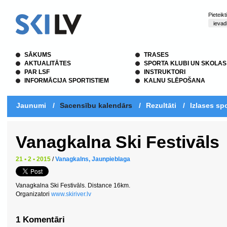
Pieteik
SĀKUMS
TRASES
AKTUALITĀTES
SPORTA KLUBI UN SKOLAS
PAR LSF
INSTRUKTORI
INFORMĀCIJA SPORTISTIEM
KALNU SLĒPOŠANA
Jaunumi
/
Sacensību kalendārs
/
Rezultāti
/
Izlases spo
Vanagkalna Ski Festivāls
21 • 2 • 2015
/
Vanagkalns, Jaunpieblaga
Vanagkalna Ski Festivāls. Distance 16km.
Organizatori
www.skiriver.lv
1 Komentāri