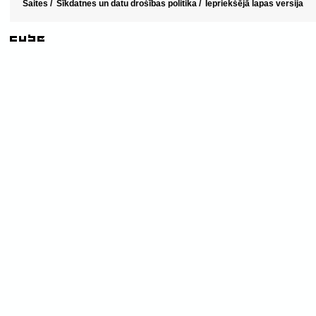
Saites
/
Sīkdatnes un datu drošības politika
/
Iepriekšējā lapas versija