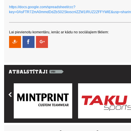
https://docs.google.com/spreadsheet/ccc?
key=0AsFTR7ZmA0mmdDdZbS02SkxscnlZZW1lRUZ2ZFFYWlE&usp=sharin
Lai pievienotu komentāru, ienāc ar kādu no sociālajiem tīkliem: