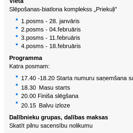
Vieta
Slēpošanas-biatlona komplekss „Priekuļi”
1.posms - 28. janvāris
2.posms - 04.februāris
3.posms - 11.februāris
4.posms - 18.februāris
Programma
Katra posmam:
17.40
-18.20
Starta numuru saņemšana sa
18.30
Masu starts
20.00
Finiša slēgšana
20.15
Balvu izloze
Dalībnieku grupas, dalības maksas
Skatīt pilnu sacensību nolikumu