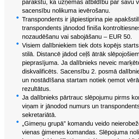
parakstu, ka uzņemas atbildību par savu v
sacensību nolikuma ievērošanu.
Transpondents ir jāpiestiprina pie apakšstilb
transpondents jānodod finiša kontroltiesn
nozaudēšanu vai sabojāšanu – EUR 50.
Visiem dalībniekiem tiek dots kopējs start
stilā. Distancē jādod ceļš ātrāk slēpojoši
pieprasījuma. Ja dalībnieks neveic marķēto 
diskvalificēts. Sacensību 2. posmā dalībnie
un nostādīšana startam notiek ņemot vēr
rezultātus.
Ja dalībnieks pārtrauc slēpojumu pirms kon
viņam ir jānodod numurs un transpondents 
sekretariātā.
„Gimeņu grupā” komandu veido neierobežot
vienas ģimenes komandas. Slēpojuma nol