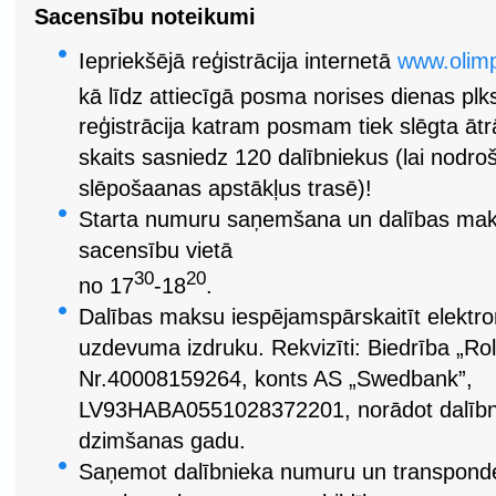
Sacensību noteikumi
Iepriekšējā reģistrācija internetā
www.olimp
kā līdz attiecīgā posma norises dienas plk
reģistrācija katram posmam tiek slēgta āt
skaits sasniedz 120 dalībniekus (lai nodroš
slēpošaanas apstākļus trasē)!
Starta numuru saņemšana un dalības mak
sacensību vietā
30
20
no 17
-18
.
Dalības maksu iespējamspārskaitīt elektro
uzdevuma izdruku. Rekvizīti: Biedrība „Rol
Nr.40008159264, konts AS „Swedbank”,
LV93HABA0551028372201, norādot dalībni
dzimšanas gadu.
Saņemot dalībnieka numuru un transponden