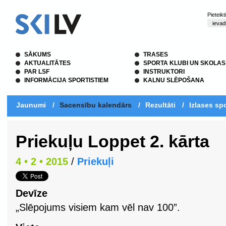
Pieteik
SĀKUMS
TRASES
AKTUALITĀTES
SPORTA KLUBI UN SKOLAS
PAR LSF
INSTRUKTORI
INFORMĀCIJA SPORTISTIEM
KALNU SLĒPOŠANA
Jaunumi
/
Sacensību kalendārs
/
Rezultāti
/
Izlases spo
Priekuļu Loppet 2. kārta
4 • 2 • 2015
/
Priekuļi
Devīze
„Slēpojums visiem kam vēl nav 100”.