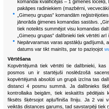
komandai kvalificējas – 1 ģimenes locekļi, 
pakāpes radiniekiem (mazbērni, vecvecāki,
„Gimeņu grupas” komandām reģistrējoties 
jānorāda ģimenes komandas sastāvs. „Gi
tiek noteikts summējot visu komandas dalīb
„Gimeņu grupas” dalībnieki tiek vērtēti arī
Nepārvaramas varas apstākļu gadījumā, 
datums var tikt mainīts, par to paziņojot
ww
Vērtēšana
Kopvērtējumā tiek vērtēti tie dalībnieki, ka
posmos un ir startējuši noslēdzošā sacen
kopvērtējumā absolūti un grupā izcīna tas dal
distanci 4 posmu summā. Ja dalībnieks šķērs
kontrollaika beigām, tiek ieskaitīts pēdējais k
fiksēts šķērsojot apļu/finiša līniju. Ja 2 vai 
veiktās distances garums, tad savstarpēji tiek ņ