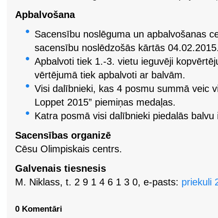
Apbalvošana
Sacensību noslēguma un apbalvošanas ce
sacensību noslēdzošās kārtās 04.02.2015. 
Apbalvoti tiek 1.-3. vietu ieguvēji kopvērt
vērtējumā tiek apbalvoti ar balvām.
Visi dalībnieki, kas 4 posmu summā veic 
Loppet 2015” piemiņas medaļas.
Katra posmā visi dalībnieki piedalās balvu 
Sacensības organizē
Cēsu Olimpiskais centrs.
Galvenais tiesnesis
M. Niklass, t. 2 9 1 4 6 1 3 0, e-pasts:
priekuli
0 Komentāri