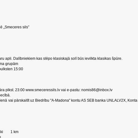
ē „Smeceres sils”
ru apli. Dalībniekiem kas slēpo klasiskajā solī būs ievilkta klasikas špūre.
cuma grupām
 pulksten 15:00
uāra plkst. 23:00 www.smeceressils.lv vai e-pastu:
nomis86@inbox.lv
secībā.
enā vai pārskaitīt uz Biedrību "A-Madona" kontu AS SEB banka UNLALV2X, Konta
unāki 1 km
m