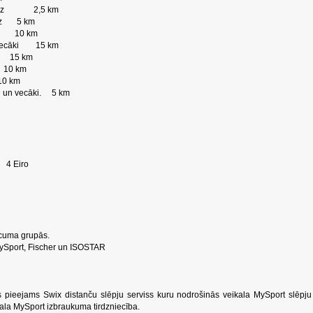
1 g.dz 2,5 km
g.dz 5 km
.dz 10 km
un vecāki 15 km
79 15 km
9 10 km
10 km
ši un vecāki. 5 km
 4 Eiro
vecuma grupās.
MySport, Fischer un ISOSTAR
s pieejams Swix distanču slēpju serviss kuru nodrošinās veikala MySport slēpju
ikala MySport izbraukuma tirdzniecība.