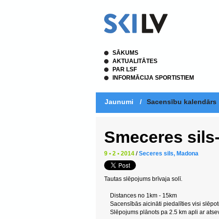
SĀKUMS
AKTUALITĀTES
PAR LSF
INFORMĀCIJA SPORTISTIEM
Jaunumi
/
Sacensību kalendārs
Smeceres sils
9 • 2 • 2014
/
Seceres sils, Madona
Tautas slēpojums brīvaja solī.
Distances no 1km - 15km
Sacensībās aicināti piedalīties visi slēpotg
Slēpojums plānots pa 2.5 km apli ar ats