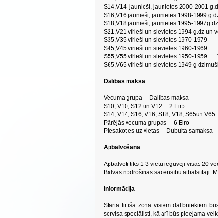
S14,V14 jaunieši, jaunietes 2000-200
S16,V16 jaunieši, jaunietes 1998-1999 
S18,V18 jaunieši, jaunietes 1995-1997g
S21,V21 vīrieši un sievietes 1994 g.dz 
S35,V35 vīrieši un sievietes 1970-19
S45,V45 vīrieši un sievietes 1960-196
S55,V55 vīrieši un sievietes 1950-1959 
S65,V65 vīrieši un sievietes 1949 g dzimu
Dalības maksa
Vecuma grupa Dalības maksa
S10, V10, S12 un V12 2 Eiro
S14, V14, S16, V16, S18, V18, S65un V65
Pārējās vecuma grupas 6 Eiro
Piesakoties uz vietas Dubulta samaksa
Apbalvošana
Apbalvoti tiks 1-3 vietu ieguvēji visās 20 
Balvas nodrošinās sacensību atbalstītāji: 
Informācija
Starta finiša zonā visiem dalībniekiem bū
servisa speciālisti, kā arī būs pieejama ve