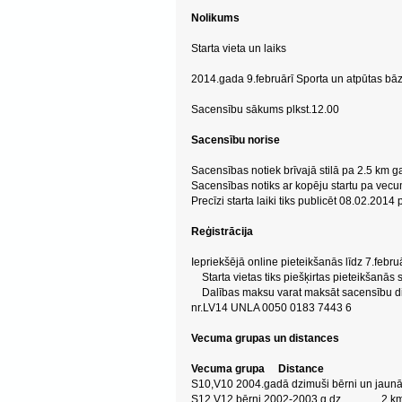
Nolikums
Starta vieta un laiks
2014.gada 9.februārī Sporta un atpūtas bāz
Sacensību sākums plkst.12.00
Sacensību norise
Sacensības notiek brīvajā stilā pa 2.5 km ga
Sacensības notiks ar kopēju startu pa ve
Precīzi starta laiki tiks publicēt 08.02.2014
Reģistrācija
Iepriekšējā online pieteikšanās līdz 7.febr
Starta vietas tiks piešķirtas pieteikšanās 
Dalības maksu varat maksāt sacensību di
nr.LV14 UNLA 0050 0183 7443 6
Vecuma grupas un distances
Vecuma grupa Distance
S10,V10 2004.gadā dzimuši bērni un ja
S12,V12 bērni 2002-2003 g.dz 2 k