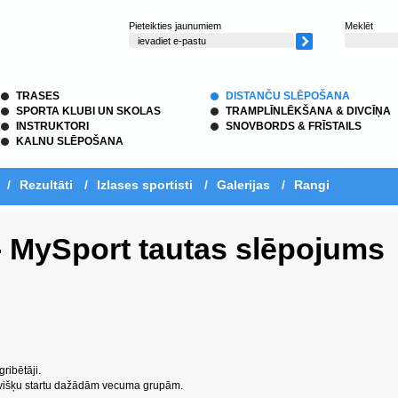
Pieteikties jaunumiem
Meklēt
TRASES
DISTANČU SLĒPOŠANA
SPORTA KLUBI UN SKOLAS
TRAMPLĪNLĒKŠANA & DIVCĪŅA
INSTRUKTORI
SNOVBORDS & FRĪSTAILS
KALNU SLĒPOŠANA
/
Rezultāti
/
Izlases sportisti
/
Galerijas
/
Rangi
- MySport tautas slēpojums
ribētāji.
evišķu startu dažādām vecuma grupām.