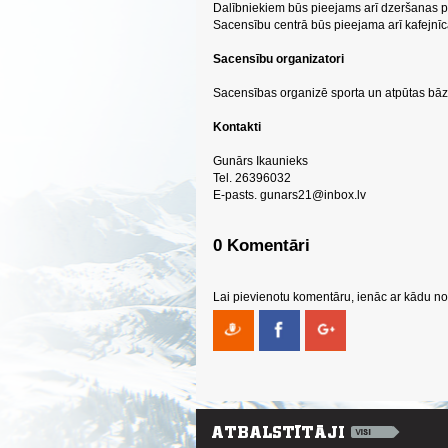
Dalībniekiem būs pieejams arī dzeršanas 
Sacensību centrā būs pieejama arī kafejnī
Sacensību organizatori
Sacensības organizē sporta un atpūtas bāz
Kontakti
Gunārs Ikaunieks
Tel. 26396032
E-pasts.
gunars21@inbox.lv
0 Komentāri
Lai pievienotu komentāru, ienāc ar kādu no 