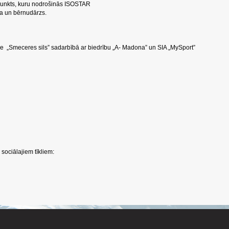
punkts, kuru nodrošinās ISOSTAR
ca un bērnudārzs.
e „Smeceres sils” sadarbībā ar biedrību „A- Madona” un SIA „MySport”
sociālajiem tīkliem: