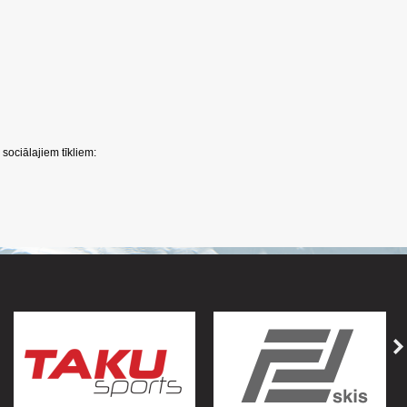
sociālajiem tīkliem: