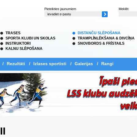
Pieteikties jaunumiem
Meklēt
TRASES
DISTANČU SLĒPOŠANA
SPORTA KLUBI UN SKOLAS
TRAMPLĪNLĒKŠANA & DIVCĪŅA
INSTRUKTORI
SNOVBORDS & FRĪSTAILS
KALNU SLĒPOŠANA
/
Rezultāti
/
Izlases sportisti
/
Galerijas
/
Rangi
II