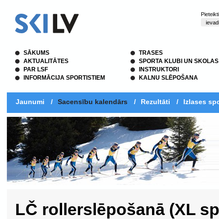
Pieteik
SĀKUMS
TRASES
AKTUALITĀTES
SPORTA KLUBI UN SKOLAS
PAR LSF
INSTRUKTORI
INFORMĀCIJA SPORTISTIEM
KALNU SLĒPOŠANA
Jaunumi
/
Sacensību kalendārs
/
Rezultāti
/
Izlases spo
LČ rollerslēpošanā (XL sp