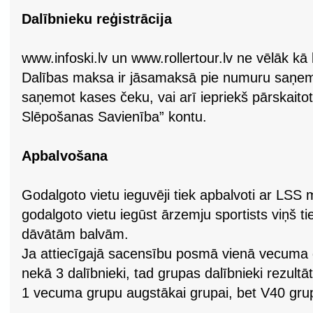
Dalībnieku reģistrācija
www.infoski.lv un www.rollertour.lv ne vēlāk kā 
Dalības maksa ir jāsamaksā pie numuru saņem
saņemot kases čeku, vai arī iepriekš pārskaitot
Slēpošanas Savienība” kontu.
Apbalvošana
Godalgoto vietu ieguvēji tiek apbalvoti ar LS
godalgoto vietu iegūst ārzemju sportists viņš t
dāvātām balvām.
Ja attiecīgajā sacensību posmā vienā vecuma g
nekā 3 dalībnieki, tad grupas dalībnieki rezultāt
1 vecuma grupu augstākai grupai, bet V40 grup