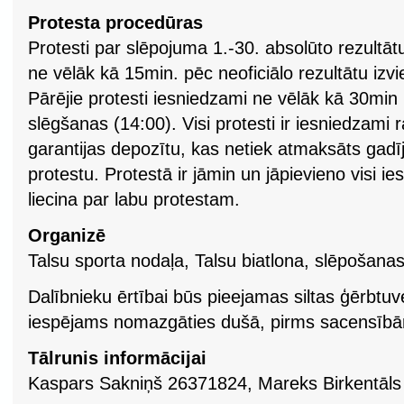
Protesta procedūras
Protesti par slēpojuma 1.-30. absolūto rezultāt
ne vēlāk kā 15min. pēc neoficiālo rezultātu izv
Pārējie protesti iesniedzami ne vēlāk kā 30min p
slēgšanas (14:00). Visi protesti ir iesniedzami r
garantijas depozītu, kas netiek atmaksāts gadī
protestu. Protestā ir jāmin un jāpievieno visi i
liecina par labu protestam.
Organizē
Talsu sporta nodaļa, Talsu biatlona, slēpošanas
Dalībnieku ērtībai būs pieejamas siltas ģērbtuve
iespējams nomazgāties dušā, pirms sacensībām
Tālrunis informācijai
Kaspars Sakniņš 26371824, Mareks Birken