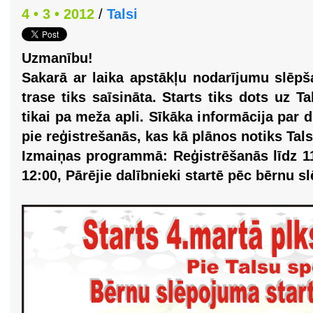
4 • 3 • 2012
/
Talsi
Uzmanību!
Sakarā ar laika apstākļu nodarījumu slēpš
trase tiks saīsināta. Starts tiks dots uz 
tikai pa meža apli. Sīkāka informācija par
pie reģistrešanās, kas kā plānos notiks Tals
Izmaiņas programmā: Reģistrēšanās līdz 11
12:00, Pārējie dalībnieki startē pēc bērnu s