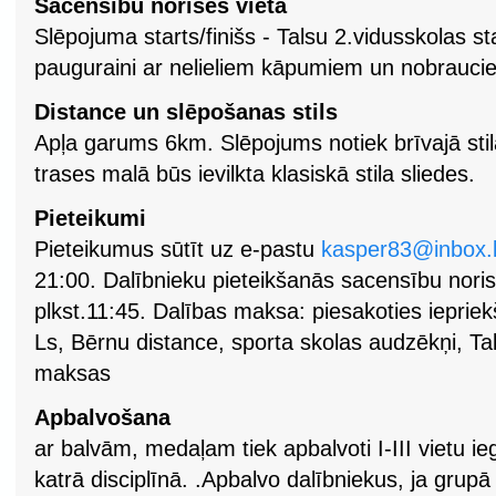
Sacensību norises vieta
Slēpojuma starts/finišs - Talsu 2.vidusskolas st
pauguraini ar nelieliem kāpumiem un nobrauci
Distance un slēpošanas stils
Apļa garums 6km. Slēpojums notiek brīvajā stil
trases malā būs ievilkta klasiskā stila sliedes.
Pieteikumi
Pieteikumus sūtīt uz e-pastu
kasper83@inbox.
21:00. Dalībnieku pieteikšanās sacensību noris
plkst.11:45. Dalības maksa: piesakoties iepriek
Ls, Bērnu distance, sporta skolas audzēkņi, Ta
maksas
Apbalvošana
ar balvām, medaļam tiek apbalvoti I-III vietu i
katrā disciplīnā. .Apbalvo dalībniekus, ja grupā 