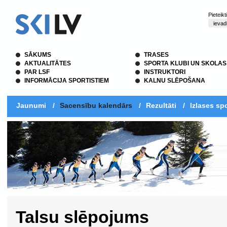
Pieteik
SĀKUMS
TRASES
AKTUALITĀTES
SPORTA KLUBI UN SKOLAS
PAR LSF
INSTRUKTORI
INFORMĀCIJA SPORTISTIEM
KALNU SLĒPOŠANA
Jaunumi
/
Sacensību kalendārs
/
Rezultāti
/
Izlases spo
Talsu slēpojums