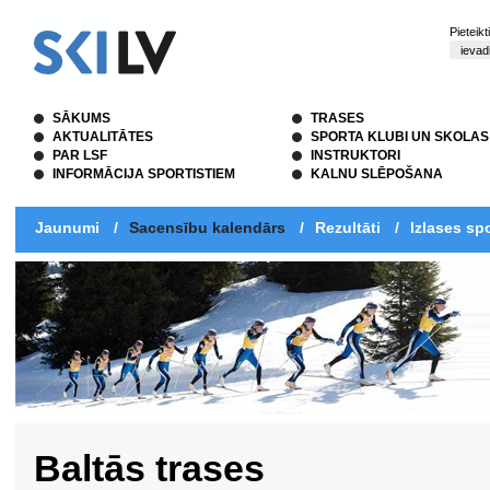
Pieteik
SĀKUMS
TRASES
AKTUALITĀTES
SPORTA KLUBI UN SKOLAS
PAR LSF
INSTRUKTORI
INFORMĀCIJA SPORTISTIEM
KALNU SLĒPOŠANA
Jaunumi
/
Sacensību kalendārs
/
Rezultāti
/
Izlases spo
Baltās trases