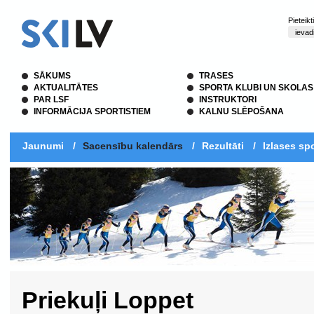
Pieteik
SĀKUMS
TRASES
AKTUALITĀTES
SPORTA KLUBI UN SKOLAS
PAR LSF
INSTRUKTORI
INFORMĀCIJA SPORTISTIEM
KALNU SLĒPOŠANA
Jaunumi
/
Sacensību kalendārs
/
Rezultāti
/
Izlases spo
Priekuļi Loppet