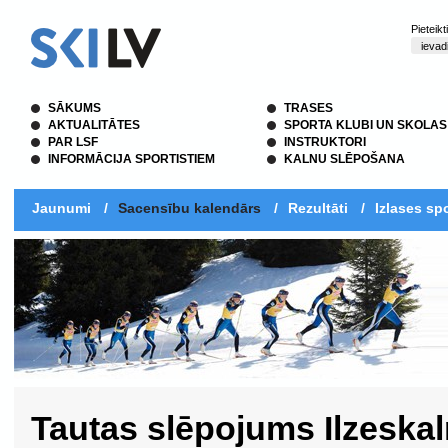
Pieteik
SĀKUMS
TRASES
AKTUALITĀTES
SPORTA KLUBI UN SKOLAS
PAR LSF
INSTRUKTORI
INFORMĀCIJA SPORTISTIEM
KALNU SLĒPOŠANA
Jaunumi
/
Sacensību kalendārs
/
Rezultāti
/
Izlases spo
Tautas slēpojums Ilzeska