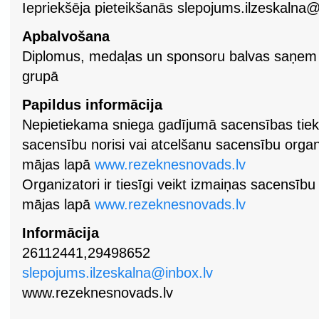
Iepriekšēja pieteikšanās
slepojums.ilzeskalna@
Apbalvošana
Diplomus, medaļas un sponsoru balvas saņem p
grupā
Papildus informācija
Nepietiekama sniega gadījumā sacensības tie
sacensību norisi vai atcelšanu sacensību organ
mājas lapā
www.rezeknesnovads.lv
Organizatori ir tiesīgi veikt izmaiņas sacensību
mājas lapā
www.rezeknesnovads.lv
Informācija
26112441,29498652
slepojums.ilzeskalna@inbox.lv
www.rezeknesnovads.lv