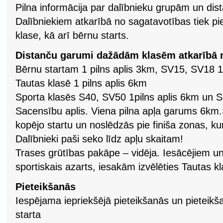
Pilna informācija par dalībnieku grupām un di
Dalībniekiem atkarībā no sagatavotības tiek pi
klase, kā arī bērnu starts.
Distanču garumi dažādām klasēm atkarībā 
Bērnu startam 1 pilns aplis 3km, SV15, SV18 1
Tautas klasē 1 pilns aplis 6km
Sporta klasēs S40, SV50 1pilns aplis 6km un S
Sacensību aplis. Viena pilna apļa garums 6km.
kopējo startu un noslēdzās pie finiša zonas, ku
Dalībnieki paši seko līdz apļu skaitam!
Trases grūtības pakāpe – vidēja. Iesācējiem un
sportiskais azarts, iesakām izvēlēties Tautas kl
Pieteikšanās
Iespējama iepriekšējā pieteikšanās un pieteik
starta