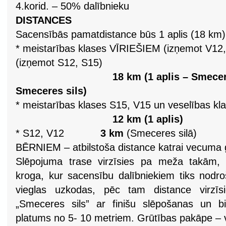
4.korid. – 50% dalībnieku
DISTANCES
Sacensībās pamatdistance būs 1 aplis (18 km)
* meistarības klases VĪRIEŠIEM (izņemot V1
(izņemot S12, S15)
18 km (1 aplis – Smeceres sils
Smeceres sils)
* meistarības klases S15, V15 un veselības kl
12 km (1 aplis)
* S12, V12
3 km
(Smeceres silā)
BĒRNIEM – atbilstoša distance katrai vecuma 
Slēpojuma trase virzīsies pa meža takām,
kroga, kur sacensību dalībniekiem tiks nodro
vieglas uzkodas, pēc tam distance virzīs
„Smeceres sils” ar finišu slēpošanas un bi
platums no 5- 10 metriem. Grūtības pakāpe – vi