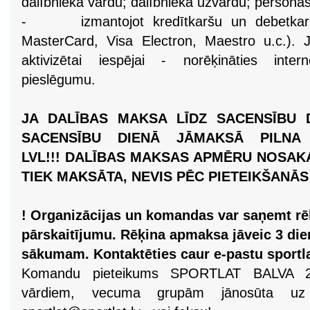
dalībnieka vārdu; dalībnieka uzvārdu; person
-
izmantojot kredītkaršu un debetkar
MasterCard, Visa Electron, Maestro u.c.). Jū
aktivizētai iespējai - norēķināties inter
pieslēgumu.
JA DALĪBAS MAKSA LĪDZ SACENSĪBU D
SACENSĪBU DIENĀ JĀMAKSĀ PILNA 
LVL!!!
DALĪBAS MAKSAS APMĒRU NOSAKA
TIEK MAKSĀTA, NEVIS PĒC PIETEIKŠANĀ
! Organizācijas un komandas var saņemt rē
pārskaitījumu. Rēķina apmaksa jāveic 3 die
sākumam. Kontaktēties caur e-pastu
sportl
Komandu pieteikums SPORTLAT BALVA 20
vārdiem, vecuma grupām jānosūta u