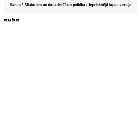
Saites
/
Sīkdatnes un datu drošības politika
/
Iepriekšējā lapas versija