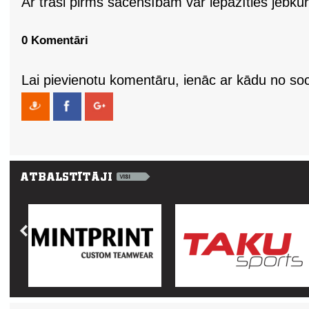
Ar trasi pirms sacensībām var iepazīties jebkur
0 Komentāri
Lai pievienotu komentāru, ienāc ar kādu no soci