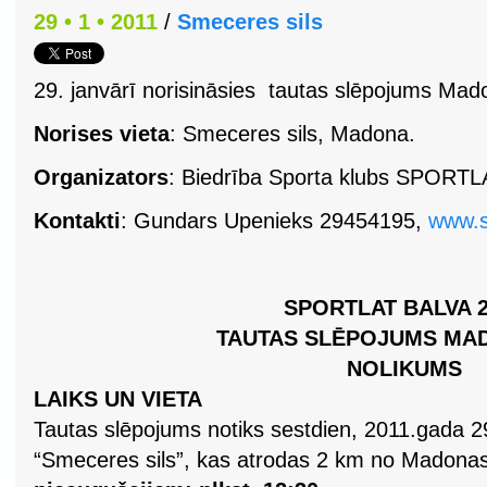
29 • 1 • 2011
/
Smeceres sils
29. janvārī norisināsies tautas slēpojums M
Norises vieta
: Smeceres sils, Madona.
Organizators
: Biedrība Sporta klubs SPORTL
Kontakti
:
Gundars Upenieks 29454195,
www.sp
SPORTLAT BALVA 2
TAUTAS SLĒPOJUMS MAD
NOLIKUMS
LAIKS UN VIETA
Tautas slēpojums notiks sestdien, 2011.gada 29
“Smeceres sils”, kas atrodas 2 km no Madona