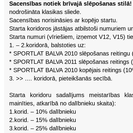
Sacensības notiek brīvajā slēpošanas stilā
nodrošināta klasikas sliede.
Sacensības norisināsies ar kopējo startu.
Starta koridoros jāstājas atbilstoši numuriem 
Starta numuri (vīriešiem, izņemot V12, V15) tiek
1. – 2.koridorā, balstoties uz:
* SPORTLAT BALVA 2010 slēpošanas reitingu 
* SPORTLAT BALVA 2011 slēpošanas reitings 
* SPORTLAT BALVA 2010 kopējais reitings (10
3. >> .... koridorā, pieteikšanās secībā.
Starta koridoru sadalījums meistarības kla
mainīties, atkarībā no dalībnieku skaita):
1.korid. – 10% dalībnieku
2.korid. – 15% dalībnieku
3.korid. – 25% dalībnieku