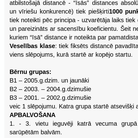
atbilstošajā distancē - “īsās” distances absol
un vīriešu konkurencē) tiek piešķirti
1000 punk
tiek noteikti pēc principa - uzvarētāja laiks tiek
un pareizināts ar sacensību koeficientu. Šeit ne
kuriem “īsā” distance ir noteikta par pamatdista
Veselības klase
:
tiek fiksēts distancē pavadīt
viens slēpojums, kurā startē ar kopējo startu.
Bērnu grupas:
B1 – 2005.g.dzim. un jaunāki
B2 – 2003. – 2004.g.dzimušie
B3 – 2001. – 2002.g.dzimušie
veic 1 slēpojumu. Katra grupa startē atsevišķi a
APBALVOŠANA
1. - 3. vietu ieguvēji katrā vecuma grupā
sarūpētām balvām.