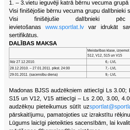
1. – 3.vietu ieguvēji katrā bērnu vecuma gru
Visi finišējošie bērnu vecuma grupu dalībnieki
Visi finišējušie dalībnieki pēc
ievietošanas
www.sportlat.lv
var idrukāt sav
sertifikātus.
DALĪBAS MAKSA
Meistarības klase, izņemot
S12, V12, S15 un V15
līdz 27.12.2010.
6,- LVL
28.12.2010. – 27.01.2011. plkst. 24:00
7,- LVL
29.01.2011. (sacensību diena)
9,- LVL
Madonas BJSS audzēkņiem attiecīgi Ls 3.00; L
S15 un V12, V15 attiecīgi – Ls 2.00, 3.00, 
audzēkņu pieteikumus sūtīt uz
sportlat@sportla
pārskaitījumu, pamatojoties uz izrakstītu rēķin
Lūgums laicīgi pieteikties sacensībām, lai kvalit