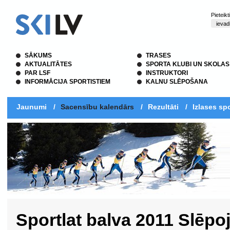
Pieteik
SĀKUMS
TRASES
AKTUALITĀTES
SPORTA KLUBI UN SKOLAS
PAR LSF
INSTRUKTORI
INFORMĀCIJA SPORTISTIEM
KALNU SLĒPOŠANA
Jaunumi
/
Sacensību kalendārs
/
Rezultāti
/
Izlases spo
Sportlat balva 2011 Slēp