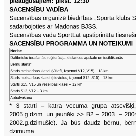
pieaugušajiem: plkst. 12:30
SACENSĪBU VADĪBA
Sacensības organizē biedrības „Sporta klubs 
sadarbojoties ar Madonas BJSS.
Sacensības vada SportLat apstiprināta tiesnešu
SACENSĪBU PROGRAMMA UN NOTEIKUMI
Norise
Dalībnieku ierašanās, reģistrācija, distances apskate un iesildīšanās
Bērnu starts*
Starts meistarības klasei (vīrieši, izņemot V12, V15) – 18 km
Starts meistarības klasei (sievietes, izņemot S12, S15) – 18 km
Starts S15, V15 un veselības klasei – 12 km
Starts S12, V12 – 3 km
Apbalvošana
* 3 starti – katra vecuma grupa atsevišķ
2005.g.dzim. un jaunāki >> B2 – 2003. – 200
2002.g.dzimušie). Ja būs daudz bērnu, bērni 
dzimuma.