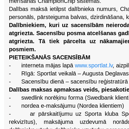
mērīšanas ChampionChip sistēmas.
Dalības maksā ietilpst dalībnieka numurs, Ch
personāls, pārsteiguma balvas, dzirdināšana, k
Dalībniekiem, kuri uz sacensībām neierod
atgriezta.
Sacensību posma atcelšanas gadī
atgriezta. Tā tiek pārcelta uz nākama
posmiem.
PIETEIKŠANĀS SACENSĪBĀM
-
interneta mājas lapā
www.sportlat.lv
, aizp
-
Rīgā: Sportlat veikalā – Augusta Deglavas
-
Sacensību dienā – sacensību reģistratūrā 
Dalības maksas apmaksas veids, piesakotie
-
swedlink norēķinu forma (Swedbank klient
-
nordea e-maksājumu (Nordea klientiem)
-
ar pārskaitījumu uz Sporta kluba Spo
rekvizītus), maksājuma uzdevumā norād