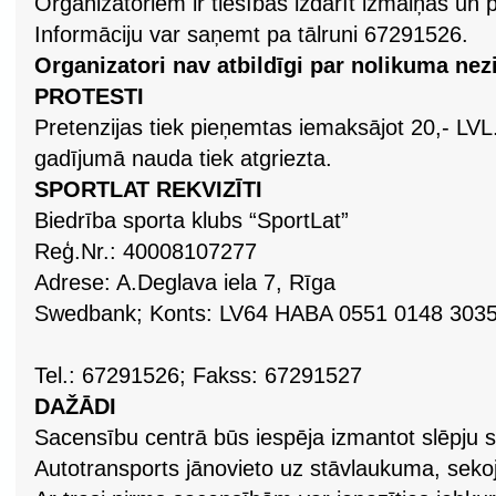
Organizatoriem ir tiesības izdarīt izmaiņas un
Informāciju var saņemt pa tālruni 67291526.
Organizatori nav atbildīgi par nolikuma nez
PROTESTI
Pretenzijas tiek pieņemtas iemaksājot 20,- LVL
gadījumā nauda tiek atgriezta.
SPORTLAT REKVIZĪTI
Biedrība sporta klubs “SportLat”
Reģ.Nr.: 40008107277
Adrese: A.Deglava iela 7, Rīga
Swedbank; Konts: LV64 HABA 0551 0148 3035
Tel.: 67291526; Fakss: 67291527
DAŽĀDI
Sacensību centrā būs iespēja izmantot slēpju
Autotransports jānovieto uz stāvlaukuma, sek