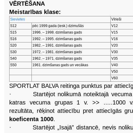
VĒRTĒŠANA
Meistarības klase:
Sievietes
Vīrieši
S12
pēc 1999.gada (iesk.) dzimušās
V12
S15
1996. – 1998. dzimšanas gads
V15
S16
1992. – 1995. dzimšanas gads
V16
S20
1982. – 1991. dzimšanas gads
V20
S30
1972. – 1981. dzimšanas gads
V30
S40
1962. – 1971. dzimšanas gads
V35
S50
1961. dzimšanas gads un vecākas
V40
V50
V60
SPORTLAT BALVA reitinga punktus par attiecīg
·
Startējot nolikumā noteiktajā vecuma 
katras vecuma grupas 1 v. >> .....1000 v
rezultāta, rēķinot attiecību pret attiecīgās g
koeficenta 1000
.
·
Startējot „īsajā” distancē, nevis
nolik