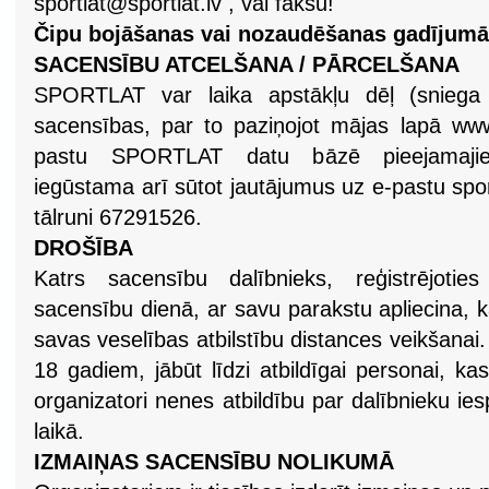
sportlat@sportlat.lv
, vai faksu!
Čipu bojāšanas vai nozaudēšanas gadījumā
SACENSĪBU ATCELŠANA / PĀRCELŠANA
SPORTLAT var laika apstākļu dēļ (sniega t
sacensības, par to paziņojot mājas lapā www.s
pastu SPORTLAT datu bāzē pieejamajiem
iegūstama arī sūtot jautājumus uz e-pastu
spo
tālruni 67291526.
DROŠĪBA
Katrs sacensību dalībnieks, reģistrējotie
sacensību dienā, ar savu parakstu apliecina, 
savas veselības atbilstību distances veikšanai.
18 gadiem, jābūt līdzi atbildīgai personai, k
organizatori nenes atbildību par dalībnieku 
laikā.
IZMAIŅAS SACENSĪBU NOLIKUMĀ