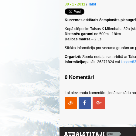
30 • 1 • 2011
/
Talsi
Kurzemes atklātais čempionāts pieaugu
Kopā slēposim Talsos K.Mīlenbaha 32a (skol
Distanču garumi
no 500m - 18km
Dalības maksa
– 2 Ls
Sīkāka informācija par vecuma grupām un 
Organizē:
Sporta nodaļa sadarbībā ar Tals
Informācija:
pa tālr. 26371824 vai
kasper83
0 Komentāri
Lai pievienotu komentāru, ienāc ar kādu no 