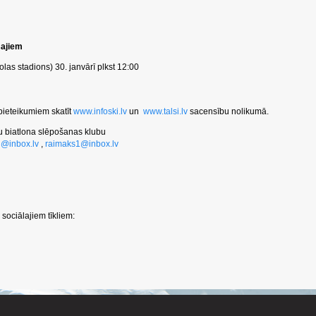
šajiem
as stadions) 30. janvārī plkst 12:00
pieteikumiem skatīt
www.infoski.lv
un
www.talsi.lv
sacensību nolikumā.
u biatlona slēpošanas klubu
@inbox.lv
,
raimaks1@inbox.lv
sociālajiem tīkliem: