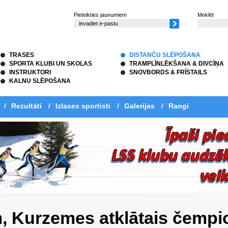
Pieteikties jaunumiem
Meklēt
TRASES
DISTANČU SLĒPOŠANA
SPORTA KLUBI UN SKOLAS
TRAMPLĪNLĒKŠANA & DIVCĪŅA
INSTRUKTORI
SNOVBORDS & FRĪSTAILS
KALNU SLĒPOŠANA
/
Rezultāti
/
Izlases sportisti
/
Galerijas
/
Rangi
m, Kurzemes atklātais čempi