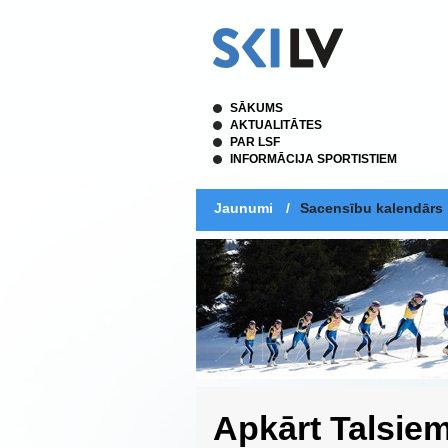
SĀKUMS
AKTUALITĀTES
PAR LSF
INFORMĀCIJA SPORTISTIEM
Jaunumi
/
Sacensību kalendārs
Apkārt Talsie