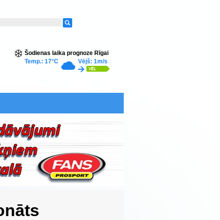
Šodienas laika prognoze Rīgai
Temp.: 17°C
Vējš: 1m/s
onāts