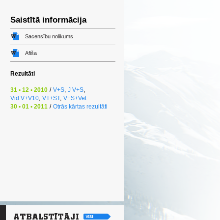
Saistītā informācija
Sacensību nolikums
Afiša
Rezultāti
31 • 12 • 2010
/
V+S
,
J V+S
,
Vid V+V10
,
VT+ST
,
V+S+Vet
30 • 01 • 2011
/
Otrās kārtas rezultāti