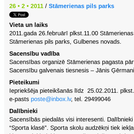
26 • 2 • 2011
/
Stāmerienas pils parks
Vieta un laiks
2011.gada 26.februārī plkst.11.00 Stāmeriena
Stāmerienas pils parks, Gulbenes novads.
Sacensību vadība
Sacensības organizē Stāmerienas pagasta pār
Sacensību galvenais tiesnesis – Jānis Ģērmani
Pieteikumi
Iepriekšēja pieteikšanās līdz 25.02.2011. plkst
e-pasts
poste@inbox.lv
, tel. 29499046
Dalībnieki
Sacensībās piedalās visi interesenti. Dalībnieki 
“Sporta klasē”. Sporta skolu audzēkņi tiek iekļa