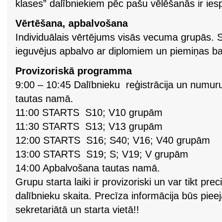
klases” dalībniekiem pēc pašu vēlēšanās ir iesp
Vērtēšana, apbalvošana
Individuālais vērtējums visās vecuma grupās. 
ieguvējus apbalvo ar diplomiem un piemiņas b
Provizoriskā programma
9:00 – 10:45 Dalībnieku reģistrācija un num
tautas namā.
11:00 STARTS S10; V10 grupām
11:30 STARTS S13; V13 grupām
12:00 STARTS S16; S40; V16; V40 grupām
13:00 STARTS S19; S; V19; V grupām
14:00 Apbalvošana tautas namā.
Grupu starta laiki ir provizoriski un var tikt prec
dalībnieku skaita. Precīza informācija būs pie
sekretariātā un starta vietā!!