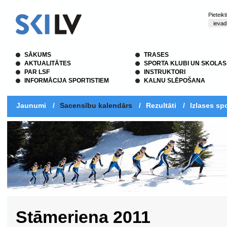
Pieteik
SĀKUMS
TRASES
AKTUALITĀTES
SPORTA KLUBI UN SKOLAS
PAR LSF
INSTRUKTORI
INFORMĀCIJA SPORTISTIEM
KALNU SLĒPOŠANA
Jaunumi
/
Sacensību kalendārs
/
Rezultāti
/
Izlases spo
Stāmeriena 2011