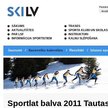
Pieteik
SĀKUMS
TRASES
AKTUALITĀTES
SPORTA KLUBI UN SKOLAS
PAR LSF
INSTRUKTORI
INFORMĀCIJA SPORTISTIEM
KALNU SLĒPOŠANA
Jaunumi
/
Sacensību kalendārs
/
Rezultāti
/
Izlases spo
Sportlat balva 2011 Taut