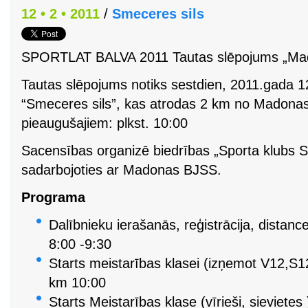
12 • 2 • 2011
/
Smeceres sils
SPORTLAT BALVA 2011 Tautas slēpojums „Ma
Tautas slēpojums notiks sestdien, 2011.gada 12
“Smeceres sils”, kas atrodas 2 km no Madona
pieaugušajiem: plkst. 10:00
Sacensības organizē biedrības „Sporta klubs 
sadarbojoties ar Madonas BJSS.
Programa
Dalībnieku ierašanās, reģistrācija, distanc
8:00 -9:30
Starts meistarības klasei (izņemot V12,S
km 10:00
Starts Meistarības klase (vīrieši, sieviete