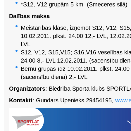
*S12, V12 grupām 5 km (Smeceres silā)
Dalības maksa
Meistarības klase, izņemot S12, V12, S15
10.02.2011. plkst. 24.00 12,- LVL, 12.02.2
LVL
S12, V12, S15,V15; S16,V16 veselības klas
24.00 8,- LVL 12.02.2011. (sacensību dien
Bērnu grupas īdz 10.02.2011. plkst. 24.00
(sacensību diena) 2,- LVL
Organizators
: Biedrība Sporta klubs SPORTL
Kontakti
:
Gundars Upenieks 29454195,
www.sp