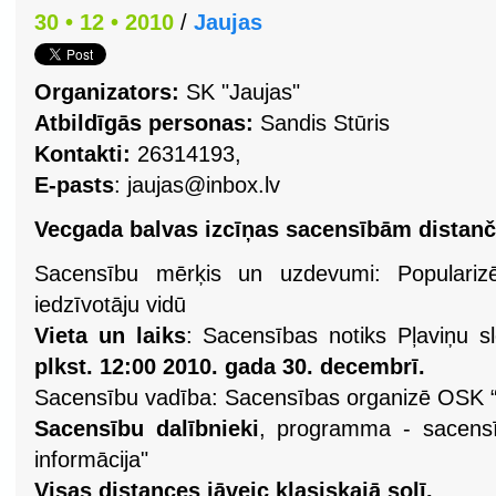
30 • 12 • 2010
/
Jaujas
Organizators:
SK "Jaujas"
Atbildīgās personas:
Sandis Stūris
Kontakti:
26314193,
E-pasts
:
jaujas@inbox.lv
Vecgada balvas izcīņas sacensībām distanč
Sacensību mērķis un uzdevumi: Popularizē
iedzīvotāju vidū
Vieta un laiks
: Sacensības notiks Pļaviņu s
plkst. 12:00 2010. gada 30. decembrī.
Sacensību vadība: Sacensības organizē OSK “
Sacensību dalībnieki
, programma - sacensī
informācija"
Visas distances jāveic klasiskajā solī.