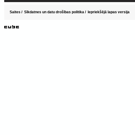
Saites
/
Sīkdatnes un datu drošības politika
/
Iepriekšējā lapas versija