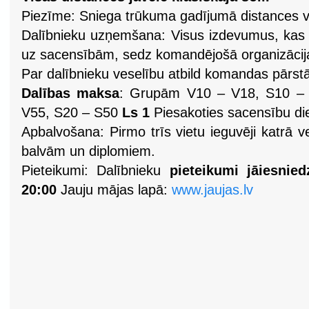
Piezīme: Sniega trūkuma gadījumā distances var
Dalībnieku uzņemšana: Visus izdevumus, kas sa
uz sacensībām, sedz komandējošā organizācij
Par dalībnieku veselību atbild komandas pārstāv
Dalības maksa
: Grupām V10 – V18, S10 
V55, S20 – S50
Ls 1
Piesakoties sacensību di
Apbalvošana: Pirmo trīs vietu ieguvēji katrā 
balvām un diplomiem.
Pieteikumi: Dalībnieku
pieteikumi jāiesnie
20:00
Jauju mājas lapā:
www.jaujas.lv