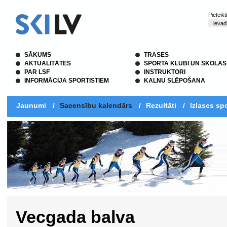
Pieteik
SĀKUMS
TRASES
AKTUALITĀTES
SPORTA KLUBI UN SKOLAS
PAR LSF
INSTRUKTORI
INFORMĀCIJA SPORTISTIEM
KALNU SLĒPOŠANA
Jaunumi
/
Sacensību kalendārs
/
Rezultāti
/
Izlases spo
Vecgada balva