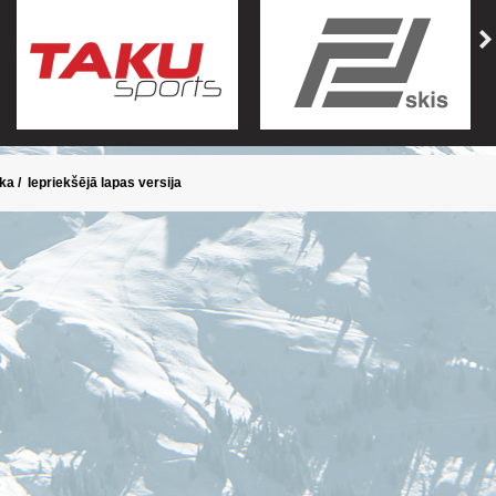
ika
/
Iepriekšējā lapas versija