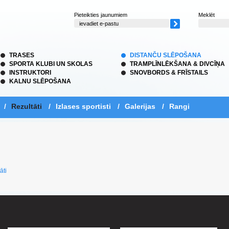
Pieteikties jaunumiem
Meklēt
TRASES
DISTANČU SLĒPOŠANA
SPORTA KLUBI UN SKOLAS
TRAMPLĪNLĒKŠANA & DIVCĪŅA
INSTRUKTORI
SNOVBORDS & FRĪSTAILS
KALNU SLĒPOŠANA
/
Rezultāti
/
Izlases sportisti
/
Galerijas
/
Rangi
āti