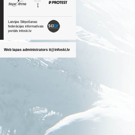
Latvijas Slēpošanas
federācijas informatīvais
portāls infoski.lv
Web lapas administrators
it@infoski.lv