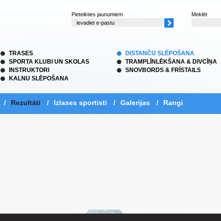
Pieteikties jaunumiem
Meklēt
TRASES
DISTANČU SLĒPOŠANA
SPORTA KLUBI UN SKOLAS
TRAMPLĪNLĒKŠANA & DIVCĪŅA
INSTRUKTORI
SNOVBORDS & FRĪSTAILS
KALNU SLĒPOŠANA
/
Rezultāti
/
Izlases sportisti
/
Galerijas
/
Rangi