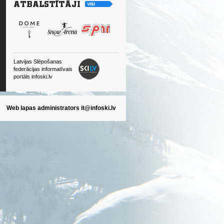
Latvijas Slēpošanas
federācijas informatīvais
portāls infoski.lv
Web lapas administrators
it@infoski.lv