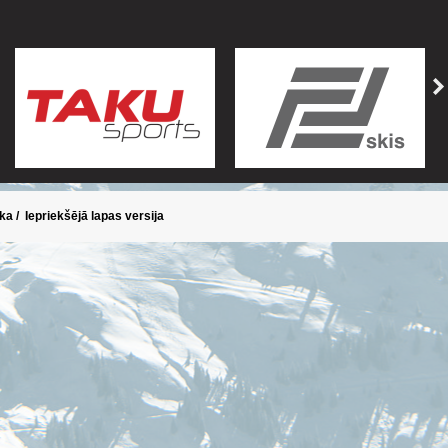
ika
/
Iepriekšējā lapas versija